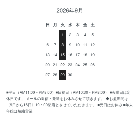
2026年9月
日
月
火
水
木
金
土
1
2
3
4
5
6
7
8
9
10
11
12
13
14
15
16
17
18
19
20
21
22
23
24
25
26
27
28
29
30
■平日（AM11:00～PM8:00）■日祝日（AM10:30～PM8:00） ■火曜日は定
休日です。 メールの返信・発送をお休みさせて頂きます。 ◆お盆期間は
〈9日から16日〉19：00閉店とさせていただきます。 ■元日はお休み ■年末
年始は短縮営業