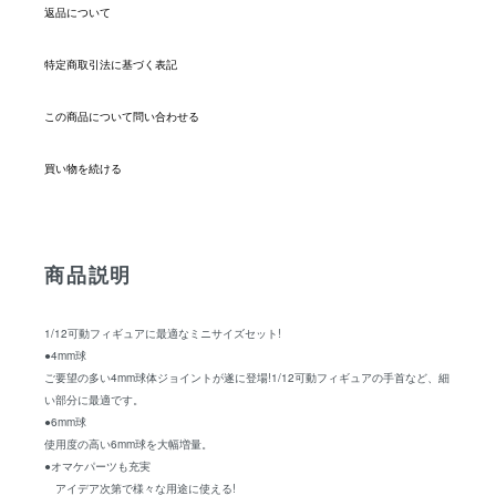
返品について
特定商取引法に基づく表記
この商品について問い合わせる
買い物を続ける
商品説明
1/12可動フィギュアに最適なミニサイズセット!
●4mm球
ご要望の多い4mm球体ジョイントが遂に登場!1/12可動フィギュアの手首など、細
い部分に最適です。
●6mm球
使用度の高い6mm球を大幅増量。
●オマケパーツも充実
アイデア次第で様々な用途に使える!