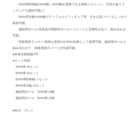
・6mm球特殊軸:3mm軸⇔4mm軸を変換できる球体ジョイント。穴径の違うフ
ィギュアも接続可能に!
・8mm球太軸:4mm軸でディフォルメフィギュア等、大きな顔パーツもしっかり
保持可能。
・接続用ボール:従来品の関節技ボールジョイントと互換性があり、組み合わせ
可能。
・特殊形状ランナー:特殊な形状の2.9mm丸棒として使用可能。接続用ボールと
組み合わせて、特殊形状のパーツが作成可能。
●本体仕様樹脂:PC
●セット内容:
4mm球×6セット
6mm球×8セット
6mm球特殊軸×1セット
8mm球太軸×2セット
接続用ボール 5mm球×6個
接続用ボール 6mm球×2個
●色:G・グレイ