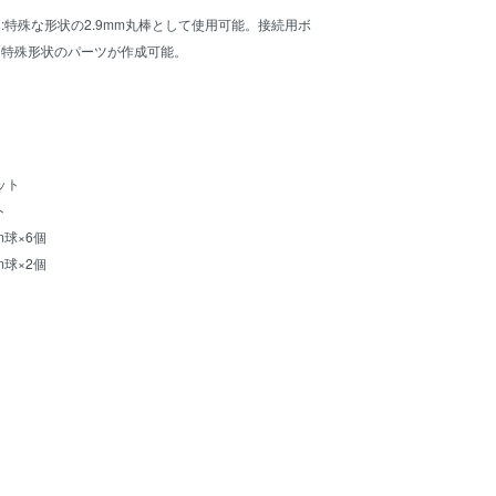
特殊な形状の2.9mm丸棒として使用可能。接続用ボ
、特殊形状のパーツが作成可能。
ット
ト
球×6個
球×2個