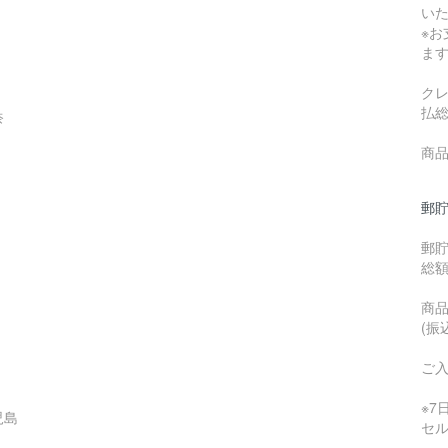
い
※
ま
ク
払
奈
商品
郵貯
郵
総
商品
(振
ご
※
児島
セ