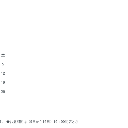
土
5
12
19
26
ます。 ◆お盆期間は〈9日から16日〉19：00閉店とさ