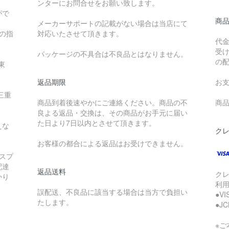
ンターにお問合せをお願い致します。
がで
商
メーカーサポートの記載がない場合は当店にて
降の指
対応いたさせて頂きます。
代
受
パッケージの不具合は不良品とはなりません。
の
東
返品期限
お
三重
商品到着後速やかにご連絡ください。商品の不
商品
良よる返品・交換は、その商品がお手元に届い
た日より7日以内とさせて頂きます。
えな
ク
お客様の都合による返品はお受けできません。
スプ
配達
返品送料
ク
かり
利
誤配送、不良品に該当する場合は当方で負担い
●V
たします。
●J
※