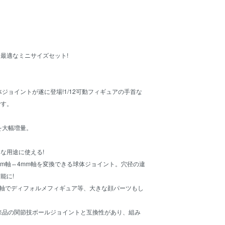
に最適なミニサイズセット!
体ジョイントが遂に登場!1/12可動フィギュアの手首な
です。
を大幅増量。
な用途に使える!
mm軸⇔4mm軸を変換できる球体ジョイント。穴径の違
能に!
m軸でディフォルメフィギュア等、大きな顔パーツもし
来品の関節技ボールジョイントと互換性があり、組み