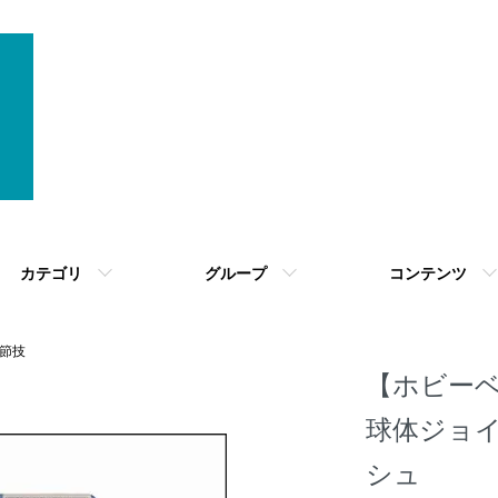
カテゴリ
グループ
コンテンツ
節技
【ホビーベー
球体ジョイ
シュ