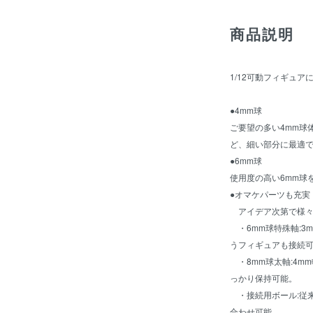
商品説明
1/12可動フィギュア
●4mm球
ご要望の多い4mm球
ど、細い部分に最適
●6mm球
使用度の高い6mm球
●オマケパーツも充実
アイデア次第で様々
・6mm球特殊軸:3
うフィギュアも接続可
・8mm球太軸:4m
っかり保持可能。
・接続用ボール:従
合わせ可能。