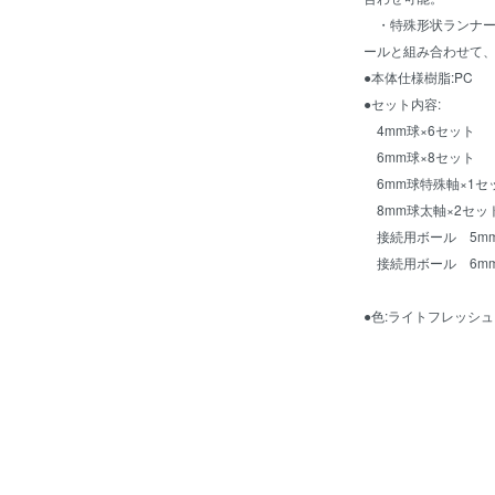
・特殊形状ランナー:
ールと組み合わせて
●本体仕様樹脂:PC
●セット内容:
4mm球×6セット
6mm球×8セット
6mm球特殊軸×1セ
8mm球太軸×2セッ
接続用ボール 5mm
接続用ボール 6mm
●色:ライトフレッシュ