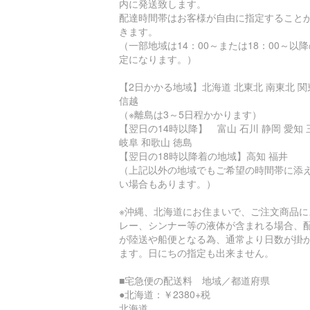
内に発送致します。
配達時間帯はお客様が自由に指定すること
きます。
（一部地域は14：00～または18：00～以
定になります。）
【2日かかる地域】北海道 北東北 南東北 関
信越
（※離島は3～5日程かかります）
【翌日の14時以降】 富山 石川 静岡 愛知 
岐阜 和歌山 徳島
【翌日の18時以降着の地域】高知 福井
（上記以外の地域でもご希望の時間帯に添
い場合もあります。）
※沖縄、北海道にお住まいで、ご注文商品に
レー、シンナー等の液体が含まれる場合、
が陸送や船便となる為、通常より日数が掛
ます。日にちの指定も出来ません。
■宅急便の配送料 地域／都道府県
●北海道：￥2380+税
北海道