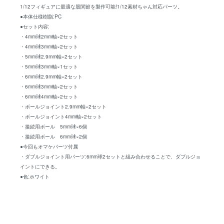
1/12フィギュアに最適な股関節を製作可能!1/12素材ちゃん対応パーツ。
●本体仕様樹脂:PC
●セット内容:
・4mm球2mm軸×2セット
・4mm球3mm軸×2セット
・5mm球2.9mm軸×2セット
・5mm球3mm軸×1セット
・6mm球2.9mm軸×2セット
・6mm球3mm軸×2セット
・6mm球4mm軸×2セット
・ボールジョイント2.9mm軸×2セット
・ボールジョイント4mm軸×2セット
・接続用ボール 5mm球×6個
・接続用ボール 6mm球×2個
●今回もオマケパーツ付属
・ダブルジョイント用パーツ:6mm球2セットと組み合わせることで、ダブルジョ
イントにできる。
●色:ホワイト