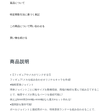
返品について
特定商取引法に基づく表記
この商品について問い合わせる
買い物を続ける
商品説明
○【フィギュアやメカがリンクする!】
フィギュア/メカを組み合わせオリジナルキャラを作成!
●軸軽変換ジョイント
球体ジョイントごとに軸サイズを数種収録、両端の軸径を選んで組み立てするこ
とで、軸受サイズが異なるパーツを接続可能に!
例えば6mm球(3mm軸+4mm軸)なら最大4セット作れる!
●股関節を製作可能!
ボールジョイントと接続用ボール、特殊形状ランナーを組み合わせることで、