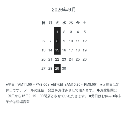
2026年9月
日
月
火
水
木
金
土
1
2
3
4
5
6
7
8
9
10
11
12
13
14
15
16
17
18
19
20
21
22
23
24
25
26
27
28
29
30
■平日（AM11:00～PM8:00）■日祝日（AM10:30～PM8:00） ■火曜日は定
休日です。 メールの返信・発送をお休みさせて頂きます。 ◆お盆期間は
〈9日から16日〉19：00閉店とさせていただきます。 ■元日はお休み ■年末
年始は短縮営業