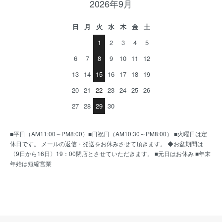
2026年9月
日
月
火
水
木
金
土
1
2
3
4
5
6
7
8
9
10
11
12
13
14
15
16
17
18
19
20
21
22
23
24
25
26
27
28
29
30
■平日（AM11:00～PM8:00）■日祝日（AM10:30～PM8:00） ■火曜日は定
休日です。 メールの返信・発送をお休みさせて頂きます。 ◆お盆期間は
〈9日から16日〉19：00閉店とさせていただきます。 ■元日はお休み ■年末
年始は短縮営業