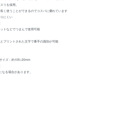
ヤスリを採用。
で長く使うことができるのでコスパに優れています
なりにくい
能
セットなどでつまんで使用可能
色とプリントされた文字で番手の識別が可能
イズ：約105×20mm
枚
になる場合があります。