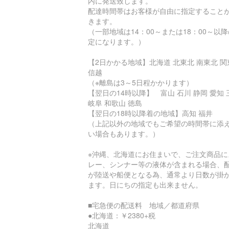
内に発送致します。
配達時間帯はお客様が自由に指定すること
きます。
（一部地域は14：00～または18：00～以
定になります。）
【2日かかる地域】北海道 北東北 南東北 関
信越
（※離島は3～5日程かかります）
【翌日の14時以降】 富山 石川 静岡 愛知 
岐阜 和歌山 徳島
【翌日の18時以降着の地域】高知 福井
（上記以外の地域でもご希望の時間帯に添
い場合もあります。）
※沖縄、北海道にお住まいで、ご注文商品に
レー、シンナー等の液体が含まれる場合、
が陸送や船便となる為、通常より日数が掛
ます。日にちの指定も出来ません。
■宅急便の配送料 地域／都道府県
●北海道：￥2380+税
北海道