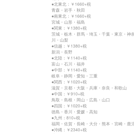
●北東北：￥1660+税
青森・岩手・秋田
●南東北：￥1660+税
宮城・山形・福島
●関東：￥1380+税
茨城・栃木・群馬・埼玉・千葉・東京・神
川・山梨
●信越：￥1380+税
新潟・長野
●北陸：￥1140+税
富山・石川・福井
●中部：￥1140+税
岐阜・静岡・愛知・三重
●関西：￥1020+税
滋賀・京都・大阪・兵庫・奈良・和歌山
●中国：￥910+税
鳥取・島根・岡山・広島・山口
●四国：￥1020+税
徳島・香川・愛媛・高知
●九州：810+税
福岡・佐賀・長崎・大分・熊本・宮崎・鹿
●沖縄：￥2340+税