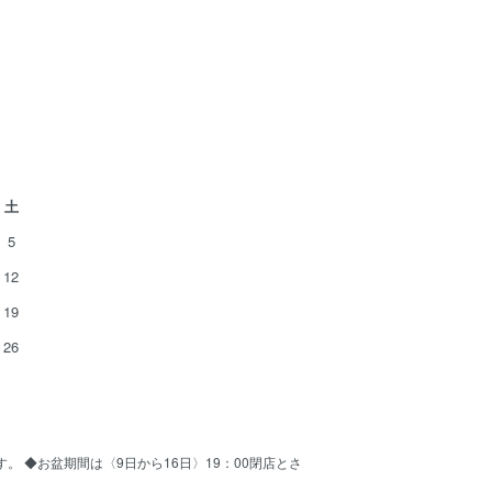
土
5
12
19
26
ます。 ◆お盆期間は〈9日から16日〉19：00閉店とさ