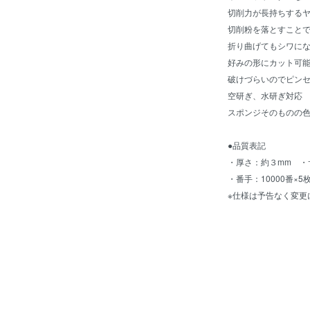
切削力が長持ちする
切削粉を落とすこと
折り曲げてもシワに
好みの形にカット可
破けづらいのでピン
空研ぎ、水研ぎ対応
スポンジそのものの
●品質表記
・厚さ：約３mm ・サ
・番手：10000番×5
※仕様は予告なく変更