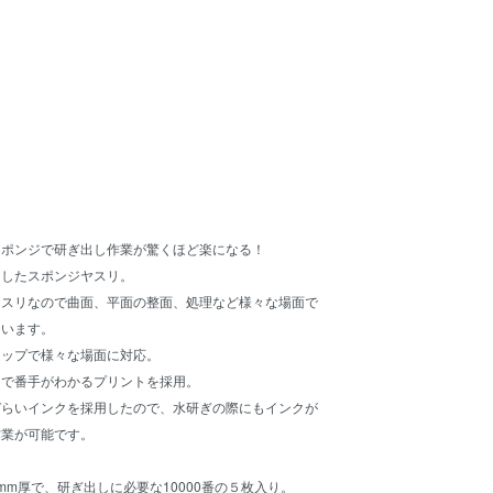
スポンジで研ぎ出し作業が驚くほど楽になる！
用したスポンジヤスリ。
ヤスリなので曲面、平面の整面、処理など様々な場面で
ています。
ナップで様々な場面に対応。
目で番手がわかるプリントを採用。
づらいインクを採用したので、水研ぎの際にもインクが
作業が可能です。
mm厚で、研ぎ出しに必要な10000番の５枚入り。