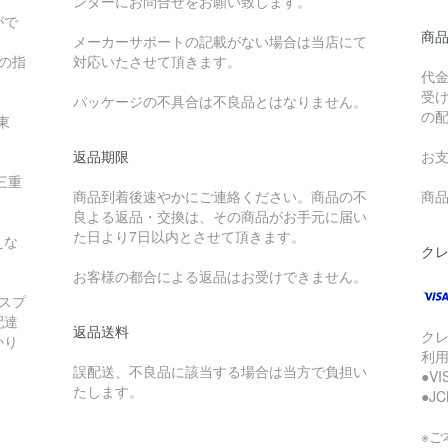
ンターにお問合せをお願い致します。
がで
商
メーカーサポートの記載がない場合は当店にて
降の指
対応いたさせて頂きます。
代
受
パッケージの不具合は不良品とはなりません。
の
東
返品期限
お
三重
商品到着後速やかにご連絡ください。商品の不
商品
良よる返品・交換は、その商品がお手元に届い
た日より7日以内とさせて頂きます。
えな
ク
お客様の都合による返品はお受けできません。
スプ
配達
返品送料
ク
かり
利
誤配送、不良品に該当する場合は当方で負担い
●V
たします。
●J
※