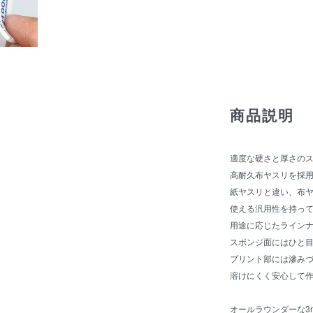
商品説明
適度な硬さと厚さの
高耐久布ヤスリを採
紙ヤスリと違い、布
使える汎用性を持っ
用途に応じたライン
スポンジ面にはひと
プリント部には滲み
溶けにくく安心して
オールラウンダーな3