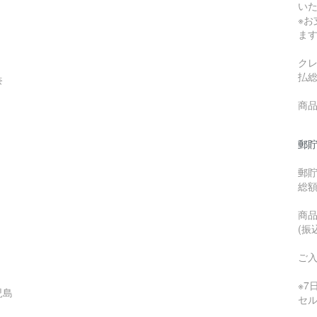
い
※
ま
ク
払
奈
商品
郵貯
郵
総
商品
(振
ご
※
児島
セ