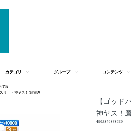
カテゴリ
グループ
コンテンツ
当て板
スリ
>
神ヤス！ 3mm厚
【ゴッドハン
神ヤス！磨 3
4562349878239