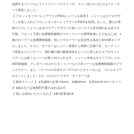
強調するパープルとライトグリーンのラインや、マシン名のロゴなどはステッカ
ーで用意しました。
【 フロントモーターレイアウトのFM-Aシャーシを採用 】 シャーシはエアロデザ
インを取り入れたフロントモーターレイアウトのFM-Aを採用しました。重心が車
体のフロントよりにあるのでアップダウンが多いコースでも安定感のある走りが
可能。フロント下部に低摩擦樹脂製のスキッドバーを標準装備したのをはじめ、4
個のローラーも低摩擦樹脂製。特にリヤローラーは安定性を高めた8mm厚タイプ
としました。さらに、モーターはシャーシ底面から簡単に交換でき、セッティン
グ変更もスピーディー。飛行機の翼の断面形状をヒントに作られたエアロサイド
ステーには様々なパーツが取り付けられます。シャーシ本体はオリーブグレイの
ABS樹脂製、アンダーパネルやスキッドバーなどのAパーツは低摩擦樹脂製のブラ
ックカラー。また、パープルの大径ナローVスポークホイールには、バレルタイヤ
をセットしました。4.2：1のスピードギヤ、モーターつき。
【 基本スペック 】 ●完成時の全長156mm、全幅96mm、全高46mm ●モーターつ
き ●組み立ては接着剤不要のはめ込み式
【 別にお求めいただくもの 】 ●単3形電池2本