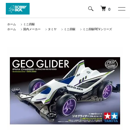
0
ホーム
>
ミニ四駆
ホーム
>
国内メーカー
>
タミヤ
>
ミニ四駆
>
ミニ四駆REVシリーズ