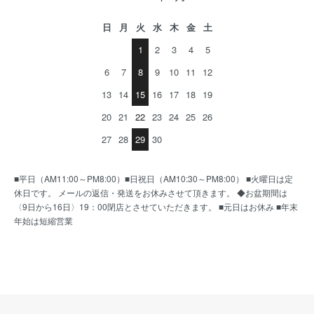
日
月
火
水
木
金
土
1
2
3
4
5
6
7
8
9
10
11
12
13
14
15
16
17
18
19
20
21
22
23
24
25
26
27
28
29
30
■平日（AM11:00～PM8:00）■日祝日（AM10:30～PM8:00） ■火曜日は定
休日です。 メールの返信・発送をお休みさせて頂きます。 ◆お盆期間は
〈9日から16日〉19：00閉店とさせていただきます。 ■元日はお休み ■年末
年始は短縮営業