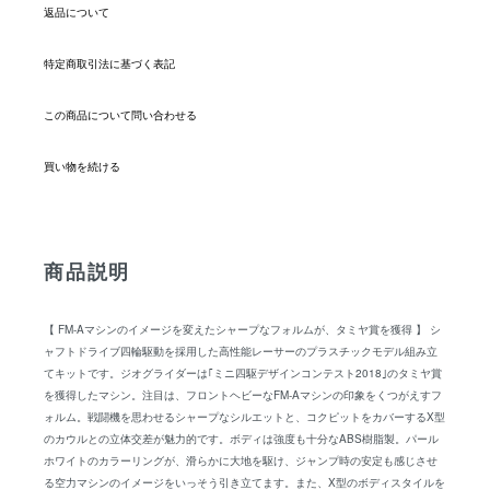
返品について
特定商取引法に基づく表記
この商品について問い合わせる
買い物を続ける
商品説明
【 FM-Aマシンのイメージを変えたシャープなフォルムが、タミヤ賞を獲得 】 シ
ャフトドライブ四輪駆動を採用した高性能レーサーのプラスチックモデル組み立
てキットです。ジオグライダーは｢ミニ四駆デザインコンテスト2018｣のタミヤ賞
を獲得したマシン。注目は、フロントヘビーなFM-Aマシンの印象をくつがえすフ
ォルム。戦闘機を思わせるシャープなシルエットと、コクピットをカバーするX型
のカウルとの立体交差が魅力的です。ボディは強度も十分なABS樹脂製。パール
ホワイトのカラーリングが、滑らかに大地を駆け、ジャンプ時の安定も感じさせ
る空力マシンのイメージをいっそう引き立てます。また、X型のボディスタイルを