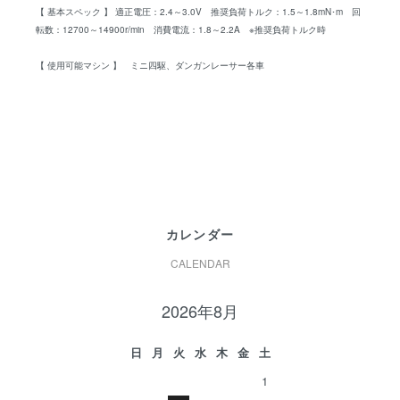
【 基本スペック 】 適正電圧：2.4～3.0V 推奨負荷トルク：1.5～1.8mN･m 回
転数：12700～14900r/min 消費電流：1.8～2.2A ※推奨負荷トルク時
【 使用可能マシン 】 ミニ四駆、ダンガンレーサー各車
カレンダー
CALENDAR
2026年8月
日
月
火
水
木
金
土
1