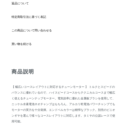
返品について
特定商取引法に基づく表記
この商品について問い合わせる
買い物を続ける
商品説明
【 幅広いコースレイアウトに対応するチューンモーター 】 トルクとスピードの
バランスに優れているので、ハイスピードコースからテクニカルコースまで幅広
く使えるチューンナップモーター。電気効率に優れた金属板ブラシを使用して、
ニッケル水素電池ネオチャンプはもちろん、アルカリ乾電池パワーチャンプでも
モーターの実力を十分発揮。エンドベルカラーは精悍なブラック。別売のピニオ
ンギヤを選んで様々なコースレイアウトに対応します。タミヤの公認レースで使
用可能。