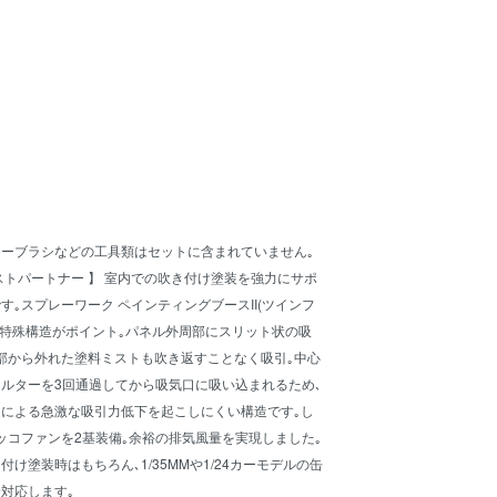
アーブラシなどの工具類はセットに含まれていません｡
ストパートナー 】 室内での吹き付け塗装を強力にサポ
す｡スプレーワーク ペインティングブースII(ツインフ
の特殊構造がポイント｡パネル外周部にスリット状の吸
部から外れた塗料ミストも吹き返すことなく吸引｡中心
ルターを3回通過してから吸気口に吸い込まれるため､
による急激な吸引力低下を起こしにくい構造です｡し
ッコファンを2基装備｡余裕の排気風量を実現しました｡
け塗装時はもちろん､1/35MMや1/24カーモデルの缶
対応します｡