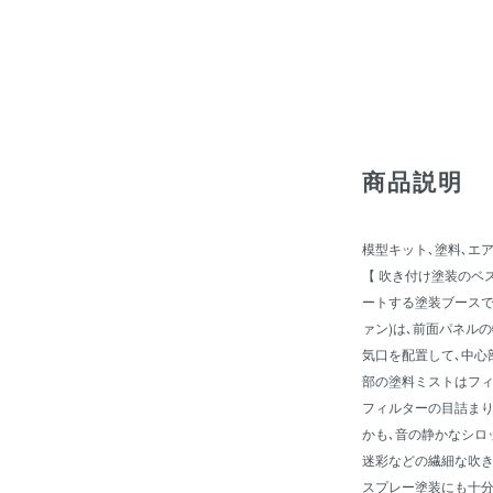
商品説明
模型キット､塗料､エ
【 吹き付け塗装のベ
ートする塗装ブースで
ァン)は､前面パネル
気口を配置して､中心
部の塗料ミストはフィ
フィルターの目詰まり
かも､音の静かなシロ
迷彩などの繊細な吹き付
スプレー塗装にも十分