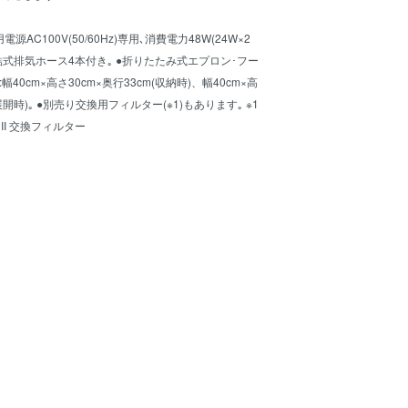
電源AC100V(50/60Hz)専用､消費電力48W(24W×2
の連結式排気ホース4本付き｡ ●折りたたみ式エプロン･フー
幅40cm×高さ30cm×奥行33cm(収納時)、幅40cm×高
(展開時)｡ ●別売り交換用フィルター(※1)もあります｡ ※1
I 交換フィルター