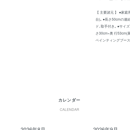
【 主要諸元 】 ●家庭用
台)｡ ●長さ50cm
ド､取手付き｡ ●サイズ:
さ30cm×奥 行53cm
ペインティングブースI
カレンダー
CALENDAR
2026年8月
2026年9月