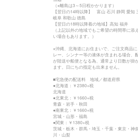
（※離島は3～5日程かかります）
【翌日の14時以降】 富山 石川 静岡 愛知 
岐阜 和歌山 徳島
【翌日の18時以降着の地域】高知 福井
（上記以外の地域でもご希望の時間帯に添
い場合もあります。）
※沖縄、北海道にお住まいで、ご注文商品に
レー、シンナー等の液体が含まれる場合、
が陸送や船便となる為、通常より日数が掛
ます。日にちの指定も出来ません。
■宅急便の配送料 地域／都道府県
●北海道：￥2380+税
北海道
●北東北：￥1660+税
青森・岩手・秋田
●南東北：￥1660+税
宮城・山形・福島
●関東：￥1380+税
茨城・栃木・群馬・埼玉・千葉・東京・神
川・山梨