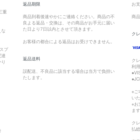
返品期限
お
三重
商品到着後速やかにご連絡ください。商品の不
商品
良よる返品・交換は、その商品がお手元に届い
た日より7日以内とさせて頂きます。
えな
ク
お客様の都合による返品はお受けできません。
スプ
配達
返品送料
ク
かり
利
誤配送、不良品に該当する場合は当方で負担い
●V
たします。
●J
※
い
※
ま
ク
払
奈