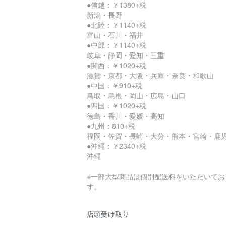
●信越：￥1380+税
新潟・長野
●北陸：￥1140+税
富山・石川・福井
●中部：￥1140+税
岐阜・静岡・愛知・三重
●関西：￥1020+税
滋賀・京都・大阪・兵庫・奈良・和歌山
●中国：￥910+税
鳥取・島根・岡山・広島・山口
●四国：￥1020+税
徳島・香川・愛媛・高知
●九州：810+税
福岡・佐賀・長崎・大分・熊本・宮崎・鹿
●沖縄：￥2340+税
沖縄
※一部大型商品は個別配送料をいただいてお
す。
店頭受け取り