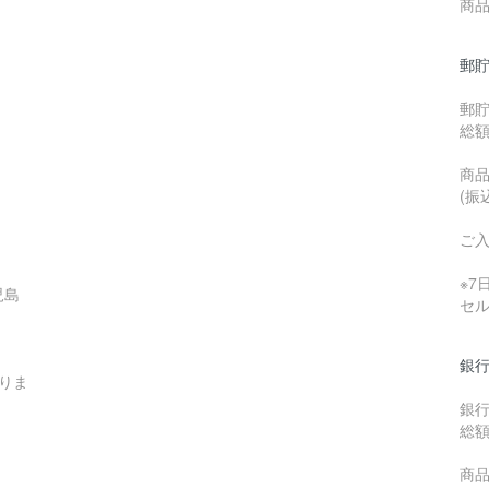
商品
郵貯
郵
総
商品
(振
ご
※
児島
セ
銀行
りま
銀
総
商品