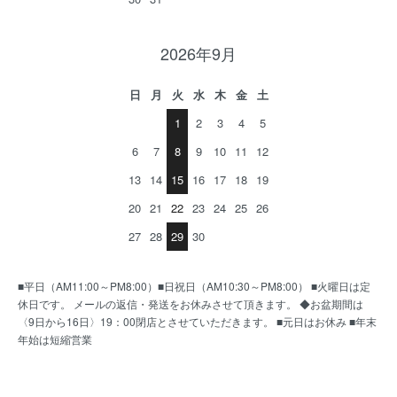
2026年9月
日
月
火
水
木
金
土
1
2
3
4
5
6
7
8
9
10
11
12
13
14
15
16
17
18
19
20
21
22
23
24
25
26
27
28
29
30
■平日（AM11:00～PM8:00）■日祝日（AM10:30～PM8:00） ■火曜日は定
休日です。 メールの返信・発送をお休みさせて頂きます。 ◆お盆期間は
〈9日から16日〉19：00閉店とさせていただきます。 ■元日はお休み ■年末
年始は短縮営業