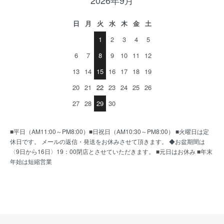
2026年9月
日
月
火
水
木
金
土
1
2
3
4
5
6
7
8
9
10
11
12
13
14
15
16
17
18
19
20
21
22
23
24
25
26
27
28
29
30
■平日（AM11:00～PM8:00）■日祝日（AM10:30～PM8:00） ■火曜日は定
休日です。 メールの返信・発送をお休みさせて頂きます。 ◆お盆期間は
〈9日から16日〉19：00閉店とさせていただきます。 ■元日はお休み ■年末
年始は短縮営業