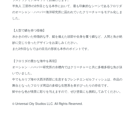
半魚人 三部作の2作目となる本作において、最も印象的なシーンであるフロリダ
のオーシャン・ハーバー海洋研究所に囚われていたクリーチャーをモデル化しま
した。
【人型で鱗を持つ怪物】
水かきの付いた特徴的な手、鰓を備えた頭部や全身を覆う鱗など、人間と魚が絶
妙に交じり合ったデザインをお楽しみください。
また2作目ならではの目元の形状も本作のポイントです。
【フロリダの豊かな海中を再現】
オーシャン・ハーバー研究所の水槽内ではクリーチャーと共に多種多様な魚が泳
いでいました。
中でもカリブ海や大西洋西部に生息するフレンチエンゼルフィッシュは、作品の
舞台となったフロリダ周辺の多様な生態系を表すぴったりの存在です。
鮮やかな色が情景に彩りを与えますので、ぜひ塗装にも挑戦してみてください。
© Universal City Studios LLC. All Rights Reserved.