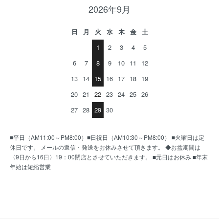
2026年9月
日
月
火
水
木
金
土
1
2
3
4
5
6
7
8
9
10
11
12
13
14
15
16
17
18
19
20
21
22
23
24
25
26
27
28
29
30
■平日（AM11:00～PM8:00）■日祝日（AM10:30～PM8:00） ■火曜日は定
休日です。 メールの返信・発送をお休みさせて頂きます。 ◆お盆期間は
〈9日から16日〉19：00閉店とさせていただきます。 ■元日はお休み ■年末
年始は短縮営業