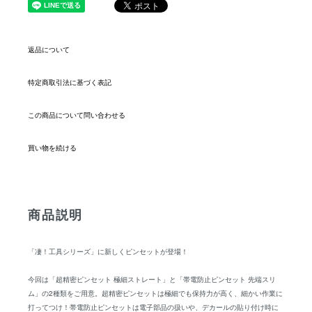
返品について
特定商取引法に基づく表記
この商品について問い合わせる
買い物を続ける
商品説明
「凄！工具シリーズ」に新しくピンセットが登場！
今回は「超精密ピンセット 極細ストレート」と「帯電防止ピンセット 先端スリ
ム」の2種類をご用意。超精密ピンセットは極細でも保持力が高く、細かい作業に
打ってつけ！帯電防止ピンセットは電子部品の扱いや、デカールの貼り付け時に