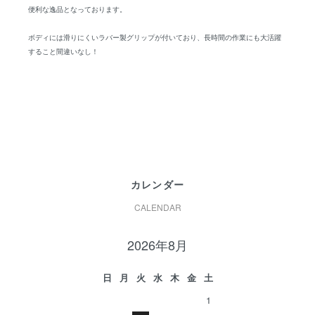
便利な逸品となっております。
ボディには滑りにくいラバー製グリップが付いており、長時間の作業にも大活躍
すること間違いなし！
カレンダー
CALENDAR
2026年8月
日
月
火
水
木
金
土
1