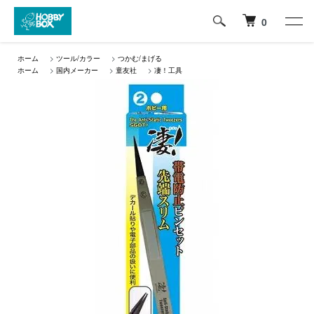
0
ホーム
>
ツール/カラー
>
つかむ/まげる
ホーム
>
国内メーカー
>
童友社
>
凄！工具