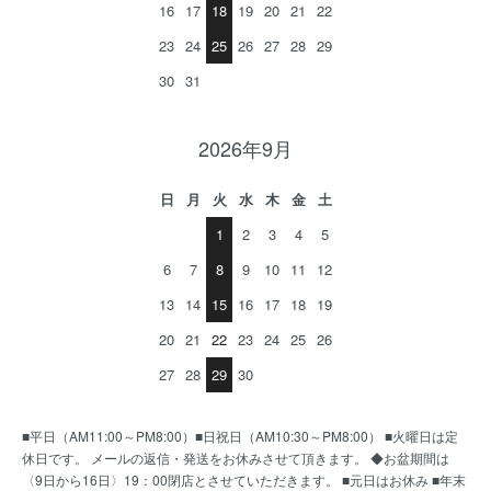
16
17
18
19
20
21
22
23
24
25
26
27
28
29
30
31
2026年9月
日
月
火
水
木
金
土
1
2
3
4
5
6
7
8
9
10
11
12
13
14
15
16
17
18
19
20
21
22
23
24
25
26
27
28
29
30
■平日（AM11:00～PM8:00）■日祝日（AM10:30～PM8:00） ■火曜日は定
休日です。 メールの返信・発送をお休みさせて頂きます。 ◆お盆期間は
〈9日から16日〉19：00閉店とさせていただきます。 ■元日はお休み ■年末