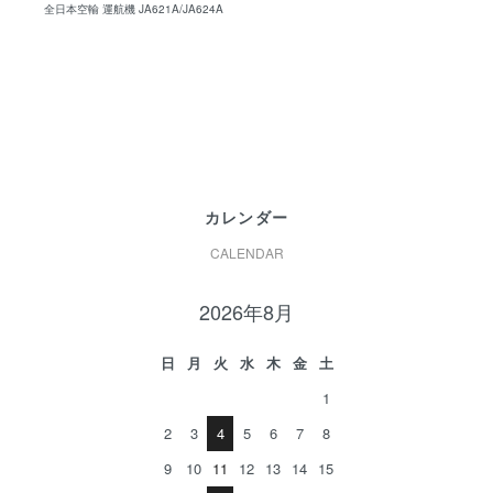
全日本空輸 運航機 JA621A/JA624A
カレンダー
CALENDAR
2026年8月
日
月
火
水
木
金
土
1
2
3
4
5
6
7
8
9
10
11
12
13
14
15