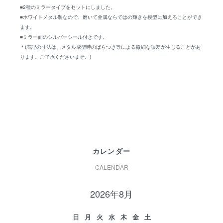
■2種のミラータイプをセットにしました。
■ホワイトメタル製なので、磨いて金属ならではの輝きを模型に加えることができ
ます。
■ミラー面のシルバーシール付きです。
＊(表記の寸法は、メタル成型時のばらつき等による微細な誤差が生じることがあ
ります。ご了承くださいませ。)
カレンダー
CALENDAR
2026年8月
日
月
火
水
木
金
土