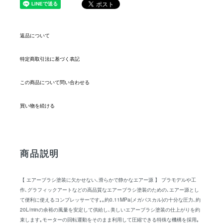
返品について
特定商取引法に基づく表記
この商品について問い合わせる
買い物を続ける
商品説明
【 エアーブラシ塗装に欠かせない､滑らかで静かなエアー源 】 プラモデルや工
作､グラフィックアートなどの高品質なエアーブラシ塗装のための､エアー源とし
て便利に使えるコンプレッサーです｡｡約0.11MPa(メガパスカル)の十分な圧力､約
20L/minの余裕の風量を安定して供給し､美しいエアーブラシ塗装の仕上がりを約
束します｡モーターの回転運動をそのまま利用して圧縮できる特殊な機構を採用｡