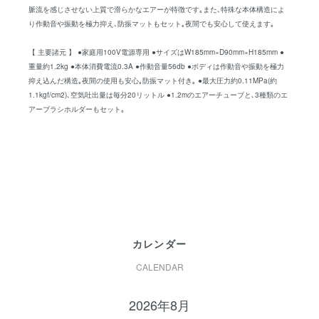
脈流を感じさせない上質で滑らかなエアーが特徴です｡また､特殊な本体構造によ
り作動音や振動を極力抑え､防振マットもセット｡夜間でも安心して使えます｡
【 主要諸元 】 ●家庭用100V電源専用 ●サイズはW185mm×D90mm×H185mm ●
重量約1.2kg ●本体消費電流0.3A ●作動音量56db ●ボディは作動音や振動を極力
抑え込んだ構造｡夜間の使用も安心｡防振マット付き｡ ●最大圧力約0.11MPa(約
1.1kgf/cm2)､空気吐出量は毎分20リットル ●1.2mのエアーチューブと､3種類のエ
アーブラシホルダーもセット｡
カレンダー
CALENDAR
2026年8月