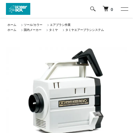
0
ホーム
>
ツール/カラー
>
エアブラシ作業
ホーム
>
国内メーカー
>
タミヤ
>
タミヤエアーブラシシステム