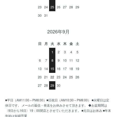
23
24
25
26
27
28
29
30
31
2026年9月
日
月
火
水
木
金
土
1
2
3
4
5
6
7
8
9
10
11
12
13
14
15
16
17
18
19
20
21
22
23
24
25
26
27
28
29
30
■平日（AM11:00～PM8:00）■日祝日（AM10:30～PM8:00） ■火曜日は定
休日です。 メールの返信・発送をお休みさせて頂きます。 ◆お盆期間は
〈9日から16日〉19：00閉店とさせていただきます。 ■元日はお休み ■年末
年始は短縮営業