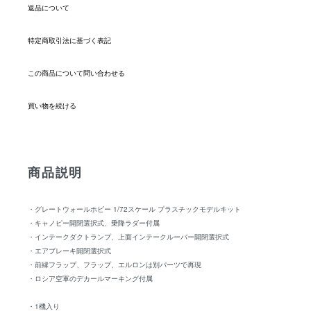
返品について
特定商取引法に基づく表記
この商品について問い合わせる
買い物を続ける
商品説明
・グレートウォールホビー 1/72スケール プラスチックモデルキット
・キャノピー開閉選択式、乗降ラダー付属
・インテークダクトランプ、上面インテークルーバー開閉選択式
・エアブレーキ開閉選択式
・前縁フラップ、フラップ、エルロンは別パーツで再現
・ロシア空軍のデカールマーキング付属
・1機入り