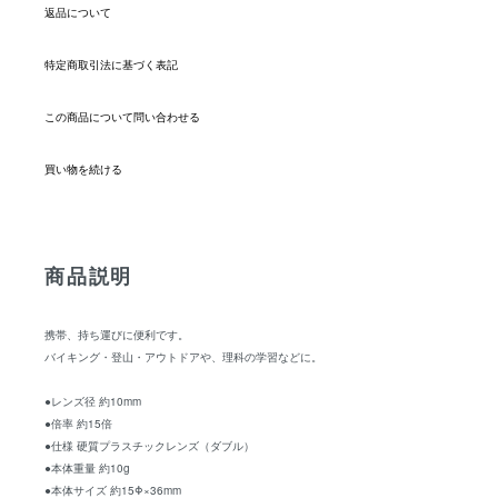
返品について
特定商取引法に基づく表記
この商品について問い合わせる
買い物を続ける
商品説明
携帯、持ち運びに便利です。
バイキング・登山・アウトドアや、理科の学習などに。
●レンズ径 約10mm
●倍率 約15倍
●仕様 硬質プラスチックレンズ（ダブル）
●本体重量 約10g
●本体サイズ 約15Φ×36mm