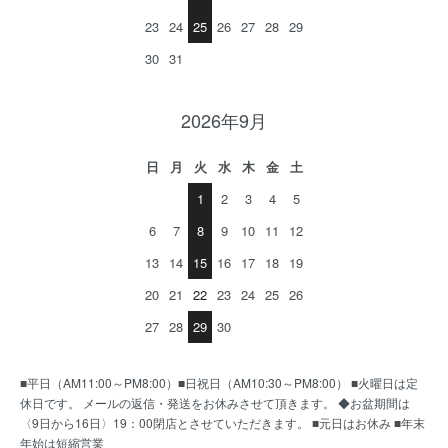
23
24
25
26
27
28
29
30
31
2026年9月
日
月
火
水
木
金
土
1
2
3
4
5
6
7
8
9
10
11
12
13
14
15
16
17
18
19
20
21
22
23
24
25
26
27
28
29
30
■平日（AM11:00～PM8:00）■日祝日（AM10:30～PM8:00） ■火曜日は定
休日です。 メールの返信・発送をお休みさせて頂きます。 ◆お盆期間は
〈9日から16日〉19：00閉店とさせていただきます。 ■元日はお休み ■年末
年始は短縮営業