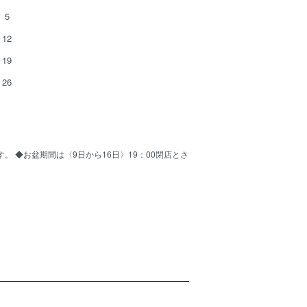
5
12
19
26
ます。 ◆お盆期間は〈9日から16日〉19：00閉店とさ