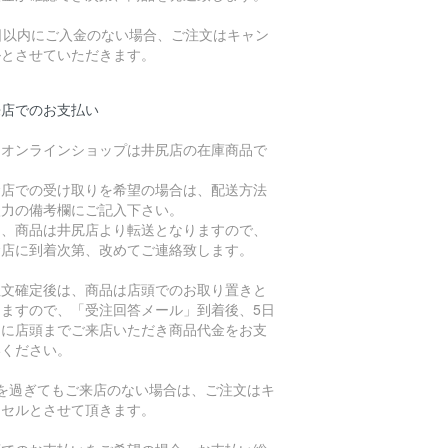
7日以内にご入金のない場合、ご注文はキャン
ルとさせていただきます。
来店でのお支払い
、オンラインショップは井尻店の在庫商品で
。
倉店での受け取りを希望の場合は、配送方法
入力の備考欄にご記入下さい。
た、商品は井尻店より転送となりますので、
倉店に到着次第、改めてご連絡致します。
注文確定後は、商品は店頭でのお取り置きと
りますので、「受注回答メール」到着後、5日
内に店頭までご来店いただき商品代金をお支
いください。
日を過ぎてもご来店のない場合は、ご注文はキ
ンセルとさせて頂きます。