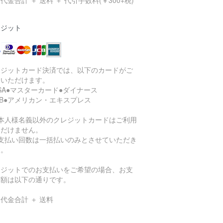
代金合計 ＋ 送料 ＋ 代引手数料(￥300+税)
レジット
レジットカード決済では、以下のカードがご
用いただけます。
ISA●マスターカード●ダイナース
CB●アメリカン・エキスプレス
ご本人様名義以外のクレジットカードはご利用
ただけません。
お支払い回数は一括払いのみとさせていただき
す。
レジットでのお支払いをご希望の場合、お支
総額は以下の通りです。
代金合計 ＋ 送料