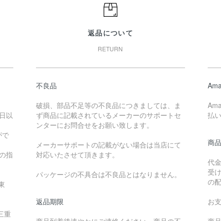
返品について
RETURN
不良品
Ama
破損、部品不足等の不良品につきましては、ま
Am
日以
ず商品に記載されているメーカーのサポートセ
払
ンターにお問合せをお願い致します。
がで
商
メーカーサポートの記載がない場合は当店にて
降の指
対応いたさせて頂きます。
代
受
パッケージの不具合は不良品とはなりません。
の
東
返品期限
お
三重