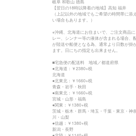
岐阜 和歌山 徳島
【翌日の18時以降着の地域】高知 福井
（上記以外の地域でもご希望の時間帯に添
い場合もあります。）
※沖縄、北海道にお住まいで、ご注文商品に
レー、シンナー等の液体が含まれる場合、
が陸送や船便となる為、通常より日数が掛
ます。日にちの指定も出来ません。
■宅急便の配送料 地域／都道府県
●北海道：￥2380+税
北海道
●北東北：￥1660+税
青森・岩手・秋田
●南東北：￥1660+税
宮城・山形・福島
●関東：￥1380+税
茨城・栃木・群馬・埼玉・千葉・東京・神
川・山梨
●信越：￥1380+税
新潟・長野
●北陸：￥1140+税