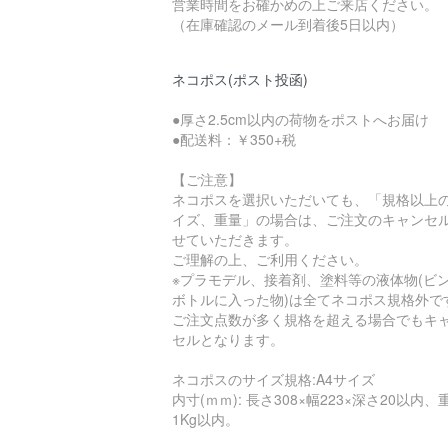
営業時間をお確かめの上ご来店ください。
（在庫確認のメール到着後5日以内）
ネコポス(ポスト投函)
●厚さ2.5cm以内の荷物をポストへお届け
●配送料：￥350+税
【ご注意】
ネコポスを選択いただいても、「規格以上
イズ、重量」の場合は、ご注文のキャンセ
せていただきます。
ご理解の上、ご利用ください。
※プラモデル、接着剤、塗料等の液体物(ビ
ボトルに入った物)は全てネコポス規格外で
ご注文点数が多く規格を超える場合でもキ
セルとなります。
ネコポスのサイズ規格:A4サイズ
内寸(ｍｍ): 長さ308×幅223×深さ20以内、
1Kg以内。