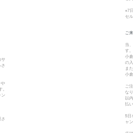
※
セ
ご
当
す
小
のサ
の
ルさ
ま
小
ンや
ご
す。
な
ャン
以
払
5
重さ
ャ