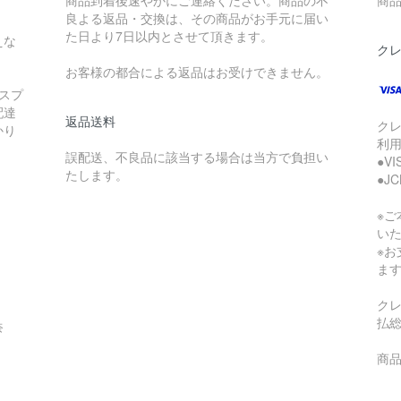
商品到着後速やかにご連絡ください。商品の不
商品
良よる返品・交換は、その商品がお手元に届い
た日より7日以内とさせて頂きます。
えな
ク
お客様の都合による返品はお受けできません。
スプ
配達
返品送料
ク
かり
利
誤配送、不良品に該当する場合は当方で負担い
●V
たします。
●J
※
い
※
ま
ク
払
奈
商品