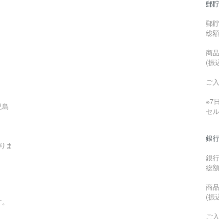
郵貯
郵
総
商品
(振
ご
※
児島
セ
銀行
りま
銀
総
商品
(振
す。
ご