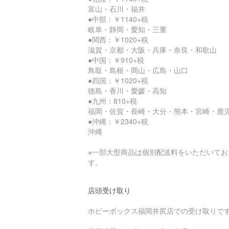
富山・石川・福井
●中部：￥1140+税
岐阜・静岡・愛知・三重
●関西：￥1020+税
滋賀・京都・大阪・兵庫・奈良・和歌山
●中国：￥910+税
鳥取・島根・岡山・広島・山口
●四国：￥1020+税
徳島・香川・愛媛・高知
●九州：810+税
福岡・佐賀・長崎・大分・熊本・宮崎・鹿
●沖縄：￥2340+税
沖縄
※一部大型商品は個別配送料をいただいてお
す。
店頭受け取り
ホビーボックス福岡井尻店での受け取りで