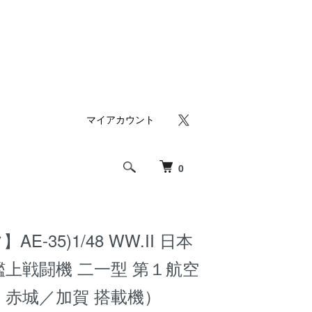
マイアカウント
0
E-35)1/48 WW.II 日本
艦上戦闘機 二一型 第１航空
 赤城／加賀 搭載機）