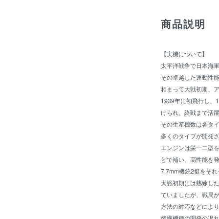
商品説明
【実機について】
太平洋戦争で日本海
その卓越した運動性
相まって大戦初期、
1939年に初飛行し
けられ、終戦まで活
その生産機数は各タ
多くのタイプが開発さ
エンジンは栄一二型
どで補い、高性能を発
7.7mm機銃2挺をそ
大戦初期には熟練し
ていましたが、戦局
方法の対応などによ
後継機種の開発の遅