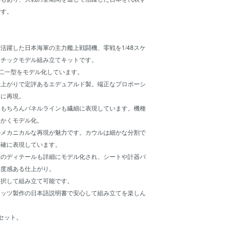
です。
活躍した日本海軍の主力艦上戦闘機、零戦を1/48スケ
スチックモデル組み立てキットです。
、二一型をモデル化しています。
仕上がりで定評あるエデュアルド製。端正なプロポーシ
りに再現。
はもちろんパネルラインも繊細に表現しています。機種
細かくモデル化。
のメカニカルな再現が魅力です。カウルは細かな分割で
正確に表現しています。
壁のディテールも詳細にモデル化され、シートや計器パ
密度感ある仕上がり。
選択して組み立て可能です。
ラッツ製作の日本語説明書で安心して組み立てを楽しん
セット。