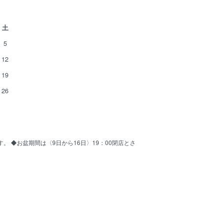
土
5
12
19
26
ます。 ◆お盆期間は〈9日から16日〉19：00閉店とさ