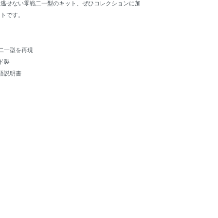
見逃せない零戦二一型のキット、ぜひコレクションに加
ットです。
戦二一型を再現
ド製
語説明書