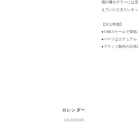
飛行機モデラーには
えていただきたいキ
【主な特徴】
●1/48スケールで零
●パーツはエデュアル
●プラッツ製作の日本
カレンダー
CALENDAR