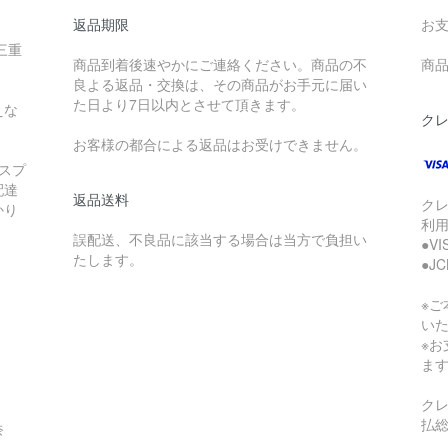
返品期限
お
三重
商品到着後速やかにご連絡ください。商品の不
商品
良よる返品・交換は、その商品がお手元に届い
た日より7日以内とさせて頂きます。
えな
ク
お客様の都合による返品はお受けできません。
スプ
配達
返品送料
ク
かり
利
誤配送、不良品に該当する場合は当方で負担い
●V
たします。
●J
※
い
※
ま
ク
払
奈