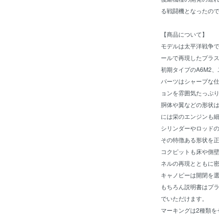
る戦闘機となったの
【商品について】
モデルは太平洋戦争で
ールで再現したプラ
初期タイプのA6M2
パーツはシャープな
ョンを雰囲気たっぷ
胴体や翼などの形状
には栄のエンジンも
シリンダーやロッド
その特徴ある形状を
コクピットも床や側
ネルの再現とともに
キャノピーは開閉を
もちろん説明書はプ
でいただけます。
マーキングは2種類を