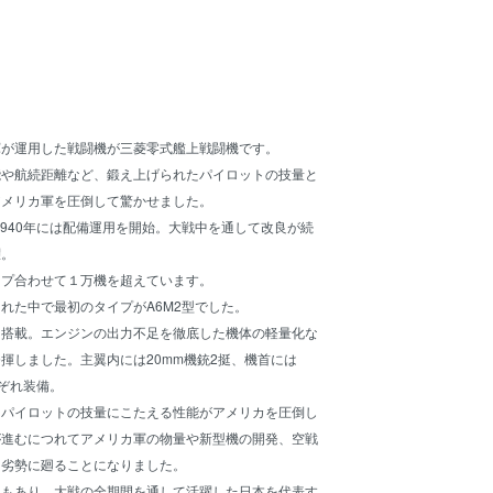
軍が運用した戦闘機が三菱零式艦上戦闘機です。
能や航続距離など、鍛え上げられたパイロットの技量と
アメリカ軍を圧倒して驚かせました。
、1940年には配備運用を開始。大戦中を通して改良が続
躍。
イプ合わせて１万機を超えています。
れた中で最初のタイプがA6M2型でした。
を搭載。エンジンの出力不足を徹底した機体の軽量化な
揮しました。主翼内には20mm機銃2挺、機首には
れぞれ装備。
たパイロットの技量にこたえる性能がアメリカを圧倒し
が進むにつれてアメリカ軍の物量や新型機の開発、空戦
り劣勢に廻ることになりました。
れもあり、大戦の全期間を通して活躍した日本を代表す