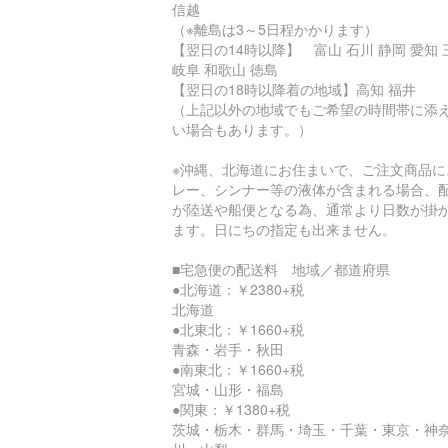
信越
（※離島は3～5日程かかります）
【翌日の14時以降】 富山 石川 静岡 愛知 
岐阜 和歌山 徳島
【翌日の18時以降着の地域】高知 福井
（上記以外の地域でもご希望の時間帯に添
い場合もあります。）
※沖縄、北海道にお住まいで、ご注文商品に
レー、シンナー等の液体が含まれる場合、
が陸送や船便となる為、通常より日数が掛
ます。日にちの指定も出来ません。
■宅急便の配送料 地域／都道府県
●北海道：￥2380+税
北海道
●北東北：￥1660+税
青森・岩手・秋田
●南東北：￥1660+税
宮城・山形・福島
●関東：￥1380+税
茨城・栃木・群馬・埼玉・千葉・東京・神