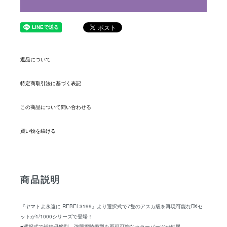
返品について
特定商取引法に基づく表記
この商品について問い合わせる
買い物を続ける
商品説明
『ヤマトよ永遠に REBEL3199』より選択式で7隻のアスカ級を再現可能なDXセ
ットが1/1000シリーズで登場！
■選択式で補給母艦型、強襲揚陸艦型を再現可能なカラーパーツが付属。