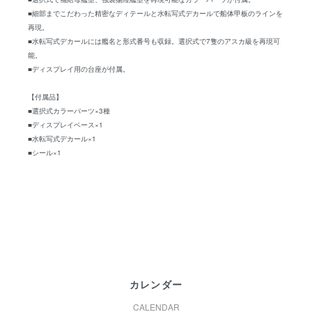
■細部までこだわった精密なディテールと水転写式デカールで船体甲板のラインを
再現。
■水転写式デカールには艦名と形式番号も収録。選択式で7隻のアスカ級を再現可
能。
■ディスプレイ用の台座が付属。
【付属品】
■選択式カラーパーツ×3種
■ディスプレイベース×1
■水転写式デカール×1
■シール×1
カレンダー
CALENDAR