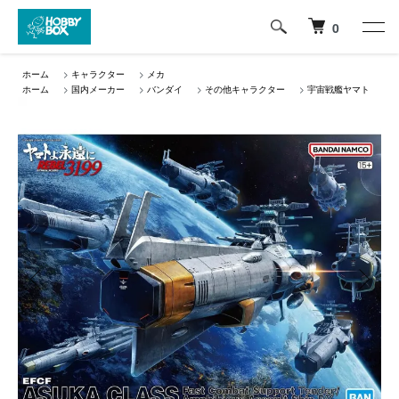
0
ホーム
>
キャラクター
>
メカ
ホーム
>
国内メーカー
>
バンダイ
>
その他キャラクター
>
宇宙戦艦ヤマト