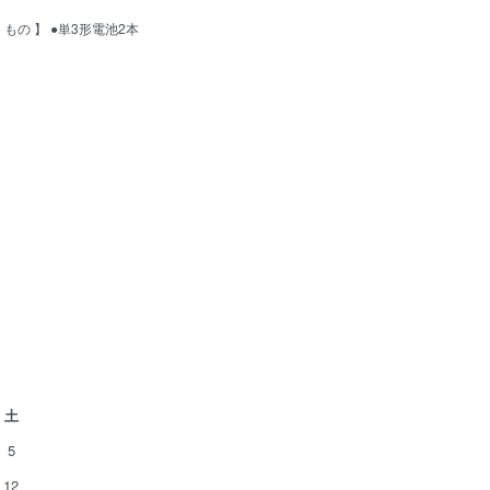
もの 】 ●単3形電池2本
土
5
12