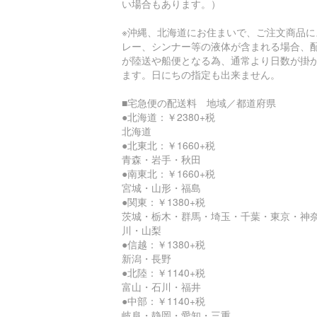
い場合もあります。）
※沖縄、北海道にお住まいで、ご注文商品に
レー、シンナー等の液体が含まれる場合、
が陸送や船便となる為、通常より日数が掛
ます。日にちの指定も出来ません。
■宅急便の配送料 地域／都道府県
●北海道：￥2380+税
北海道
●北東北：￥1660+税
青森・岩手・秋田
●南東北：￥1660+税
宮城・山形・福島
●関東：￥1380+税
茨城・栃木・群馬・埼玉・千葉・東京・神
川・山梨
●信越：￥1380+税
新潟・長野
●北陸：￥1140+税
富山・石川・福井
●中部：￥1140+税
岐阜・静岡・愛知・三重