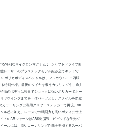
念する特別なサイクロンマグナム 】 シャフトドライブ四
性能レーサーのプラスチックモデル組み立てキットで
ム ポリカボディスペシャルは、フルカウルミニ四駆
する特別仕様。前後のタイヤを覆うカウリングや、迫力
が特徴のボディは軽量でショックに強いポリカーボネー
らリヤウイングまでを一体パーツとし、スタイルを際立
のカラーリングは専用クリヤーステッカーで再現。30
シャル感に加え、レースでの戦闘力も高いボディに仕上
イトのARシャーシはABS樹脂製。ビビッドな蛍光グ
ホイールには、高いコーナリング性能を発揮するスーパ