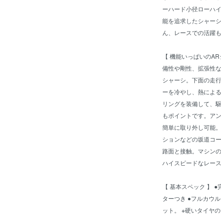
ーハード小径ローハ
能を追求したシャー
ん、レースでの活躍も
【 機能いっぱいのA
備性や剛性、拡張性な
シャーシ。下面の走
ーを冷やし、熱によ
リングを装備して、
もポイントです。ア
簡単に取り外し可能
ションなどの坂道コ
路面と接触。マシン
ハイスピードなレース
【 基本スペック 】 ●
ターつき ●フルカウ
ット。 ※硬いタイヤ