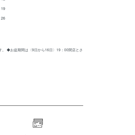
19
26
ます。 ◆お盆期間は〈9日から16日〉19：00閉店とさ