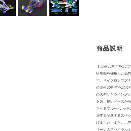
商品説明
【 誕生30周年を記
輪駆動を採用した高
す。サイクロンマグナ
の誕生30周年を記念
の大型リヤウイング
ト製。鋭いノーズか
たせるブルー×レッド
周年を記念するスペ
げました。また、ホワ
リーンのスパイラル