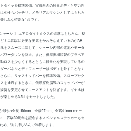
イトタイヤを標準装備。実戦向きの軽量ボディと空力性
シは相性もバッチリ。メモリアルマシンとしてはもちろ
楽しみな特別な1台です。
Rシャーシ 】 エアロダイナミクスの追求はもちろん、整
どミニ四駆に必要な要素をかねそなえているのがAR
行風をスムーズに流して、シャーシ内部の電池やモータ
るパワーダウンを防止。また、低摩擦樹脂製のプラベア
駆動ロスを少なくするとともに軽量化を実現しているの
ンダーパネルとディフューザーはボディを外すことなく
。さらに、リヤスキッドバーを標準装備。スロープセク
ースを通過するときに、低摩擦樹脂製のスキッドバーが
の姿勢を安定させてコースアウトを防ぎます。ギヤ比は
が楽しめる3.5:1をセットしました。
完成時の全長156mm、全幅97mm、全高41mm ●モー
ルミニ四駆30周年を記念するスペシャルステッカーもセ
のため、強く押し込んで装着します。