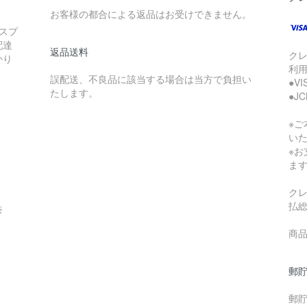
お客様の都合による返品はお受けできません。
スプ
配達
返品送料
ク
かり
利
誤配送、不良品に該当する場合は当方で負担い
●V
たします。
●J
※
い
※
ま
ク
払
奈
商品
郵貯
郵