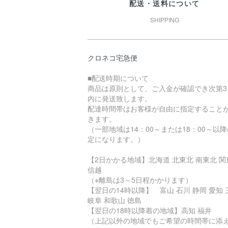
配送・送料について
SHIPPING
クロネコ宅急便
■配送時期について
商品は原則として、ご入金が確認でき次第3
内に発送致します。
配達時間帯はお客様が自由に指定すること
きます。
（一部地域は14：00～または18：00～以
定になります。）
【2日かかる地域】北海道 北東北 南東北 関
信越
（※離島は3～5日程かかります）
【翌日の14時以降】 富山 石川 静岡 愛知 
岐阜 和歌山 徳島
【翌日の18時以降着の地域】高知 福井
（上記以外の地域でもご希望の時間帯に添