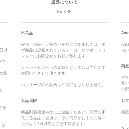
返品について
RETURN
不良品
Ama
破損、部品不足等の不良品につきましては、ま
Am
日以
ず商品に記載されているメーカーのサポートセ
払
ンターにお問合せをお願い致します。
がで
商
メーカーサポートの記載がない場合は当店にて
降の指
対応いたさせて頂きます。
代
受
パッケージの不具合は不良品とはなりません。
の
東
返品期限
お
三重
商品到着後速やかにご連絡ください。商品の不
商品
良よる返品・交換は、その商品がお手元に届い
た日より7日以内とさせて頂きます。
えな
ク