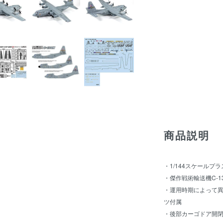
商品説明
・1/144スケールプ
・傑作戦術輸送機C-
・運用時期によって異
ツ付属
・後部カーゴドア開