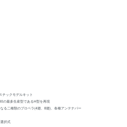
ラスチックモデルキット
130の最多生産型であるH型を再現
なる二種類のプロペラ(4翅、8翅)、各種アンテナパー
閉選択式