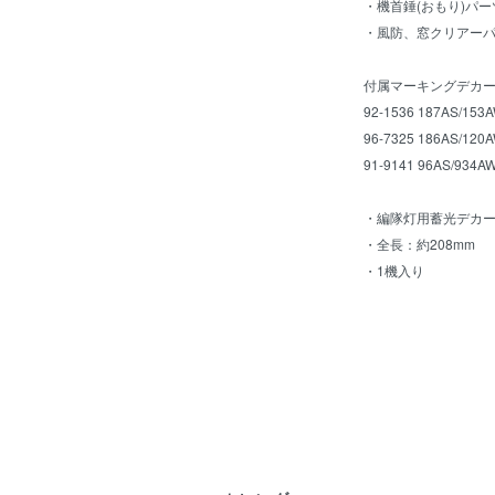
・機首錘(おもり)パ
・風防、窓クリアー
付属マーキングデカ
92-1536 187AS/153
96-7325 186AS/120
91-9141 96AS/934AW
・編隊灯用蓄光デカ
・全長：約208mm
・1機入り