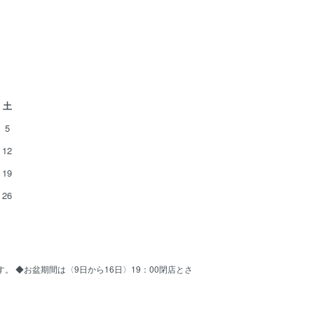
土
5
12
19
26
ます。 ◆お盆期間は〈9日から16日〉19：00閉店とさ