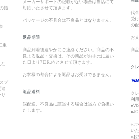
メーカーサポートの記載がない場合は当店にて
降の指
対応いたさせて頂きます。
代
受
パッケージの不具合は不良品とはなりません。
の
東
返品期限
お
三重
商品到着後速やかにご連絡ください。商品の不
商品
良よる返品・交換は、その商品がお手元に届い
た日より7日以内とさせて頂きます。
えな
ク
お客様の都合による返品はお受けできません。
スプ
配達
返品送料
ク
かり
利
誤配送、不良品に該当する場合は当方で負担い
●V
たします。
●J
※
い
※