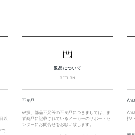
返品について
RETURN
不良品
Ama
破損、部品不足等の不良品につきましては、ま
Am
日以
ず商品に記載されているメーカーのサポートセ
払
ンターにお問合せをお願い致します。
がで
商