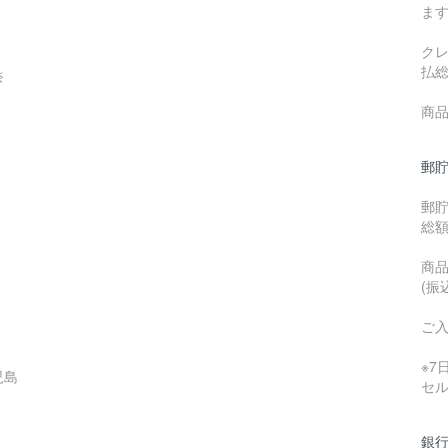
ま
ク
払
奈
商品
郵貯
郵
総
商品
(振
ご
※
児島
セ
銀行