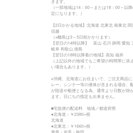
きます。
（一部地域は14：00～または18：00～以
定になります。）
【2日かかる地域】北海道 北東北 南東北 関
信越
（※離島は3～5日程かかります）
【翌日の14時以降】 富山 石川 静岡 愛知 
岐阜 和歌山 徳島
【翌日の18時以降着の地域】高知 福井
（上記以外の地域でもご希望の時間帯に添
い場合もあります。）
※沖縄、北海道にお住まいで、ご注文商品に
レー、シンナー等の液体が含まれる場合、
が陸送や船便となる為、通常より日数が掛
ます。日にちの指定も出来ません。
■宅急便の配送料 地域／都道府県
●北海道：￥2380+税
北海道
●北東北：￥1660+税
青森・岩手・秋田