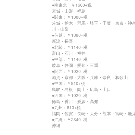
●南東北：￥1660+税
宮城・山形・福島
●関東：￥1380+税
茨城・栃木・群馬・埼玉・千葉・東京・神
川・山梨
●信越：￥1380+税
新潟・長野
●北陸：￥1140+税
富山・石川・福井
●中部：￥1140+税
岐阜・静岡・愛知・三重
●関西：￥1020+税
滋賀・京都・大阪・兵庫・奈良・和歌山
●中国：￥910+税
鳥取・島根・岡山・広島・山口
●四国：￥1020+税
徳島・香川・愛媛・高知
●九州：810+税
福岡・佐賀・長崎・大分・熊本・宮崎・鹿
●沖縄：￥2340+税
沖縄