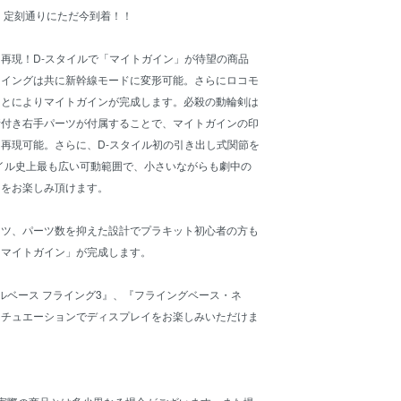
 定刻通りにただ今到着！！
再現！D-スタイルで「マイトガイン」が待望の商品
ウイングは共に新幹線モードに変形可能。さらにロコモ
ことによりマイトガインが完成します。必殺の動輪剣は
情付き右手パーツが付属することで、マイトガインの印
再現可能。さらに、D-スタイル初の引き出し式関節を
イル史上最も広い可動範囲で、小さいながらも劇中の
ンをお楽しみ頂けます。
ーツ、パーツ数を抑えた設計でプラキット初心者の方も
「マイトガイン」が完成します。
ルベース フライング3』、『フライングベース・ネ
シチュエーションでディスプレイをお楽しみいただけま
。