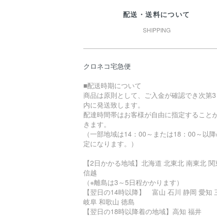
配送・送料について
SHIPPING
クロネコ宅急便
■配送時期について
商品は原則として、ご入金が確認でき次第3
内に発送致します。
配達時間帯はお客様が自由に指定すること
きます。
（一部地域は14：00～または18：00～以
定になります。）
【2日かかる地域】北海道 北東北 南東北 関
信越
（※離島は3～5日程かかります）
【翌日の14時以降】 富山 石川 静岡 愛知 
岐阜 和歌山 徳島
【翌日の18時以降着の地域】高知 福井