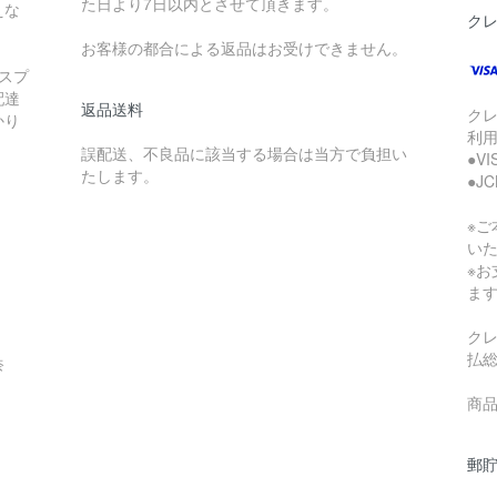
た日より7日以内とさせて頂きます。
えな
ク
お客様の都合による返品はお受けできません。
スプ
配達
返品送料
ク
かり
利
誤配送、不良品に該当する場合は当方で負担い
●V
たします。
●J
※
い
※
ま
ク
払
奈
商品
郵貯