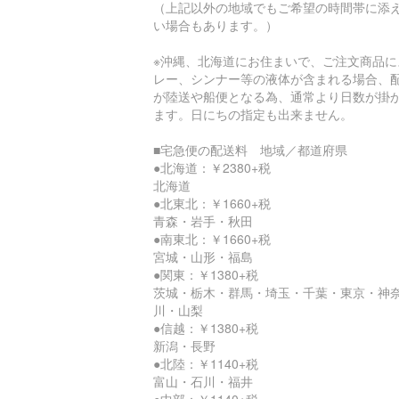
（上記以外の地域でもご希望の時間帯に添
い場合もあります。）
※沖縄、北海道にお住まいで、ご注文商品に
レー、シンナー等の液体が含まれる場合、
が陸送や船便となる為、通常より日数が掛
ます。日にちの指定も出来ません。
■宅急便の配送料 地域／都道府県
●北海道：￥2380+税
北海道
●北東北：￥1660+税
青森・岩手・秋田
●南東北：￥1660+税
宮城・山形・福島
●関東：￥1380+税
茨城・栃木・群馬・埼玉・千葉・東京・神
川・山梨
●信越：￥1380+税
新潟・長野
●北陸：￥1140+税
富山・石川・福井
●中部：￥1140+税