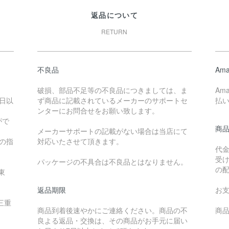
返品について
RETURN
不良品
Ama
破損、部品不足等の不良品につきましては、ま
Am
日以
ず商品に記載されているメーカーのサポートセ
払
ンターにお問合せをお願い致します。
がで
商
メーカーサポートの記載がない場合は当店にて
降の指
対応いたさせて頂きます。
代
受
パッケージの不具合は不良品とはなりません。
の
東
返品期限
お
三重
商品到着後速やかにご連絡ください。商品の不
商品
良よる返品・交換は、その商品がお手元に届い