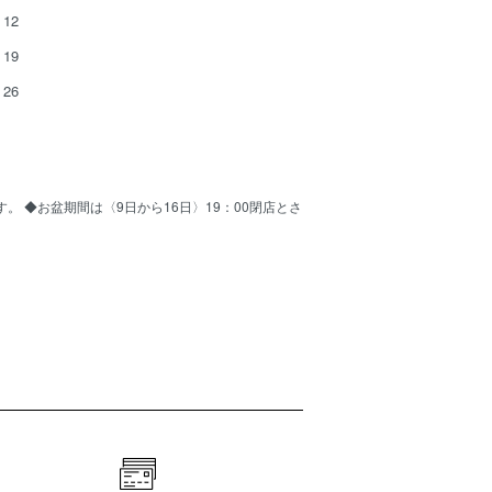
12
19
26
ます。 ◆お盆期間は〈9日から16日〉19：00閉店とさ