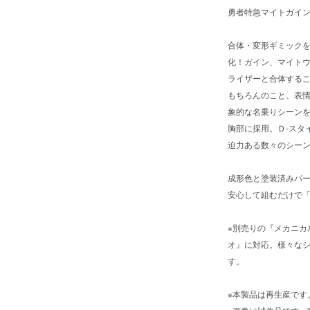
勇者特急マイトガイン
合体・変形ギミックを
化！ガイン、マイト
ライザーと合体する
もちろんのこと、表
象的な名乗りシーンを
胸部に採用。Ｄ-スタ
迫力ある数々のシー
成形色と塗装済みパ
安心して組むだけで
※別売りの『メカニカ
オ』に対応。様々な
す。
※本製品は再生産です