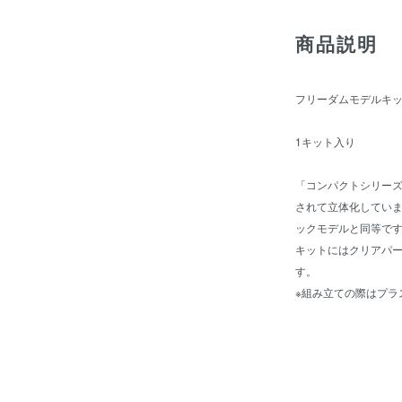
商品説明
フリーダムモデルキ
1キット入り
「コンパクトシリー
されて立体化してい
ックモデルと同等で
キットにはクリアパ
す。
※組み立ての際はプラ