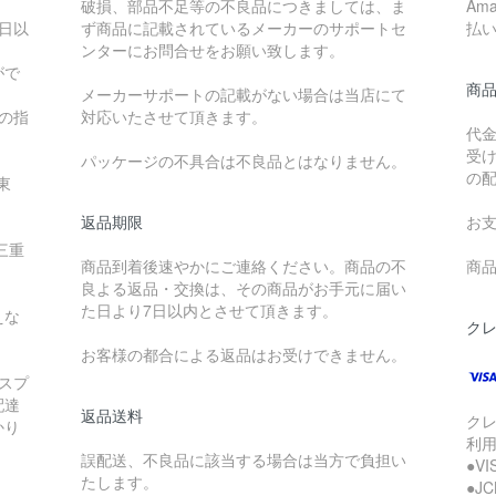
破損、部品不足等の不良品につきましては、ま
Am
日以
ず商品に記載されているメーカーのサポートセ
払
ンターにお問合せをお願い致します。
がで
商
メーカーサポートの記載がない場合は当店にて
降の指
対応いたさせて頂きます。
代
受
パッケージの不具合は不良品とはなりません。
の
東
返品期限
お
三重
商品到着後速やかにご連絡ください。商品の不
商品
良よる返品・交換は、その商品がお手元に届い
た日より7日以内とさせて頂きます。
えな
ク
お客様の都合による返品はお受けできません。
スプ
配達
返品送料
ク
かり
利
誤配送、不良品に該当する場合は当方で負担い
●V
たします。
●J