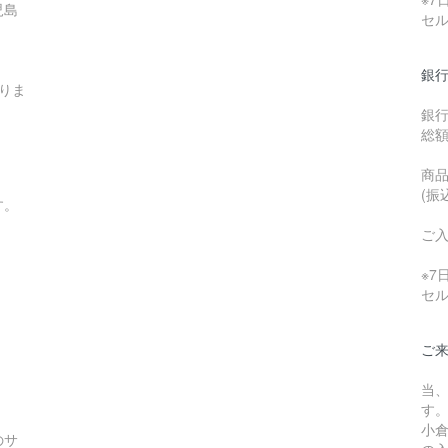
児島
セ
銀行
りま
銀
総
商品
(振
す。
ご
※
セ
ご
当
す
小
のサ