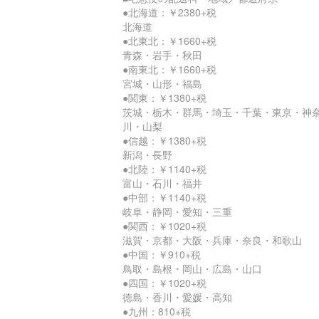
●北海道：￥2380+税
北海道
●北東北：￥1660+税
青森・岩手・秋田
●南東北：￥1660+税
宮城・山形・福島
●関東：￥1380+税
茨城・栃木・群馬・埼玉・千葉・東京・神
川・山梨
●信越：￥1380+税
新潟・長野
●北陸：￥1140+税
富山・石川・福井
●中部：￥1140+税
岐阜・静岡・愛知・三重
●関西：￥1020+税
滋賀・京都・大阪・兵庫・奈良・和歌山
●中国：￥910+税
鳥取・島根・岡山・広島・山口
●四国：￥1020+税
徳島・香川・愛媛・高知
●九州：810+税