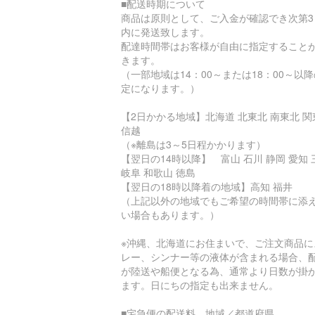
■配送時期について
商品は原則として、ご入金が確認でき次第3
内に発送致します。
配達時間帯はお客様が自由に指定すること
きます。
（一部地域は14：00～または18：00～以
定になります。）
【2日かかる地域】北海道 北東北 南東北 関
信越
（※離島は3～5日程かかります）
【翌日の14時以降】 富山 石川 静岡 愛知 
岐阜 和歌山 徳島
【翌日の18時以降着の地域】高知 福井
（上記以外の地域でもご希望の時間帯に添
い場合もあります。）
※沖縄、北海道にお住まいで、ご注文商品に
レー、シンナー等の液体が含まれる場合、
が陸送や船便となる為、通常より日数が掛
ます。日にちの指定も出来ません。
■宅急便の配送料 地域／都道府県