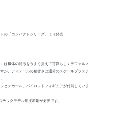
ットの「コンパクトシリーズ」より発売
ズ」は機体の特徴をうまく捉えて可愛らしくデフォルメ
ますが、ディテールの精密さは通常のスケールプラスチ
す。
ーツとデカール、パイロットフィギュアが付属していま
スチックモデル用接着剤が必要です。