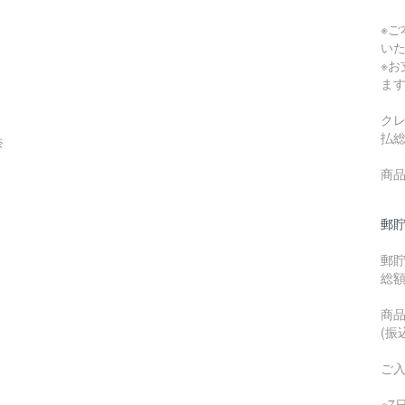
※
い
※
ま
ク
払
奈
商品
郵貯
郵
総
商品
(振
ご
※