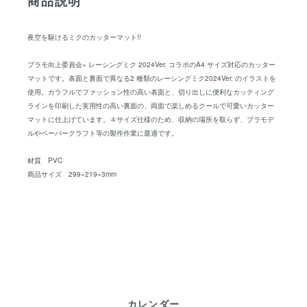
商品説明
​夜空を駆けるミクのカッターマット!!
プラモ向上委員会× レーシングミク 2024Ver. コラボのA4 サイズ対応のカッター
マットです。表面と裏面で異なる2 種類のレーシングミク2024Ver. のイラストを
使用。カラフルでファッション性の高い表面と、切り出しに便利なカッティング
ラインを印刷した実用性の高い裏面の、両面で楽しめるクールで可愛いカッター
マットに仕上げています。４サイズ仕様のため、収納の場所を取らず、プラモデ
ルやペーパークラフト等の製作作業に最適です。
材質 PVC
​​商品サイズ​​​​ 299×219×3mm
カレンダー