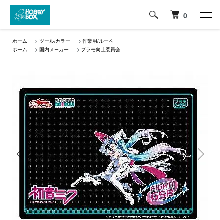
0
ホーム
>
ツール/カラー
>
作業用/ルーペ
ホーム
>
国内メーカー
>
プラモ向上委員会