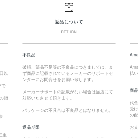
返品について
RETURN
不良品
Ama
破損、部品不足等の不良品につきましては、ま
Am
日以
ず商品に記載されているメーカーのサポートセ
払
ンターにお問合せをお願い致します。
がで
商
メーカーサポートの記載がない場合は当店にて
降の指
対応いたさせて頂きます。
代
受
パッケージの不具合は不良品とはなりません。
の
東
返品期限
お
三重