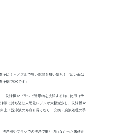
洗浄に！～ノズルで狭い隙間を狙い撃ち！（広い面は
洗浄剤でOKです）
に！ 洗浄機やブラシで造形物を洗浄する前に使用（予
洗浄液に持ち込む未硬化レジンが大幅減少し、洗浄機や
が向上！洗浄液の寿命も長くなり、交換・廃液処理の手
に” 洗浄機やブラシでの洗浄で取り切れなかった未硬化