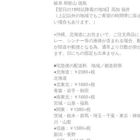
岐阜 和歌山 徳島
【翌日の18時以降着の地域】高知 福井
（上記以外の地域でもご希望の時間帯に添
い場合もあります。）
※沖縄、北海道にお住まいで、ご注文商品に
レー、シンナー等の液体が含まれる場合、
が陸送や船便となる為、通常より日数が掛
ます。日にちの指定も出来ません。
■宅急便の配送料 地域／都道府県
●北海道：￥2380+税
北海道
●北東北：￥1660+税
青森・岩手・秋田
●南東北：￥1660+税
宮城・山形・福島
●関東：￥1380+税
茨城・栃木・群馬・埼玉・千葉・東京・神
川・山梨
●信越：￥1380+税
新潟・長野