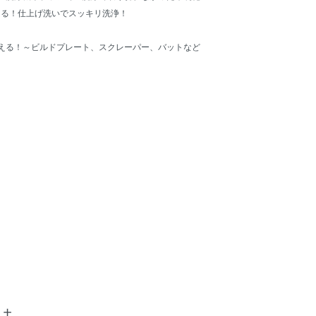
える！仕上げ洗いでスッキリ洗浄！
える！～ビルドプレート、スクレーパー、バットなど
！
土