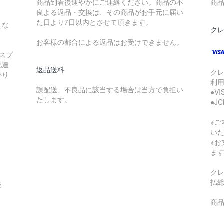
商品到着後速やかにご連絡ください。商品の不
商品
良よる返品・交換は、その商品がお手元に届い
た日より7日以内とさせて頂きます。
えな
ク
お客様の都合による返品はお受けできません。
スプ
配達
返品送料
ク
かり
利
誤配送、不良品に該当する場合は当方で負担い
●V
たします。
●J
※
い
※
ま
ク
払
奈
商品