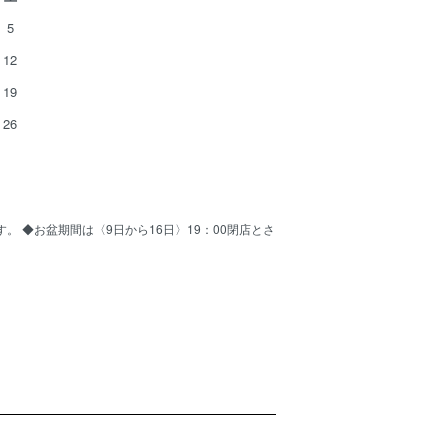
5
12
19
26
ます。 ◆お盆期間は〈9日から16日〉19：00閉店とさ