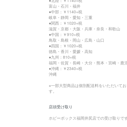
●北陸：￥1140+税
富山・石川・福井
●中部：￥1140+税
岐阜・静岡・愛知・三重
●関西：￥1020+税
滋賀・京都・大阪・兵庫・奈良・和歌山
●中国：￥910+税
鳥取・島根・岡山・広島・山口
●四国：￥1020+税
徳島・香川・愛媛・高知
●九州：810+税
福岡・佐賀・長崎・大分・熊本・宮崎・鹿
●沖縄：￥2340+税
沖縄
※一部大型商品は個別配送料をいただいてお
す。
店頭受け取り
ホビーボックス福岡井尻店での受け取りで