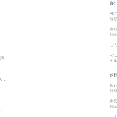
郵貯
郵
総
商品
(振
ご
※
児島
セ
銀行
りま
銀
総
商品
(振
す。
ご