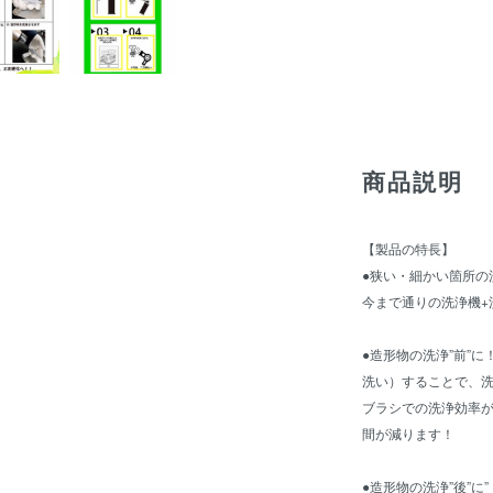
商品説明
【製品の特長】
●狭い・細かい箇所の
今まで通りの洗浄機+
●造形物の洗浄”前”
洗い）することで、
ブラシでの洗浄効率
間が減ります！
●造形物の洗浄”後”