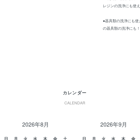
レジンの洗浄にも使
●器具類の洗浄にも使
の器具類の洗浄にも
カレンダー
CALENDAR
2026年8月
2026年9月
日
月
火
水
木
金
土
日
月
火
水
木
金