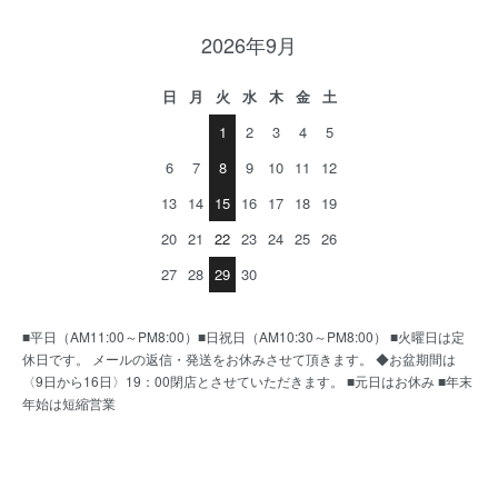
2026年9月
日
月
火
水
木
金
土
1
2
3
4
5
6
7
8
9
10
11
12
13
14
15
16
17
18
19
20
21
22
23
24
25
26
27
28
29
30
■平日（AM11:00～PM8:00）■日祝日（AM10:30～PM8:00） ■火曜日は定
休日です。 メールの返信・発送をお休みさせて頂きます。 ◆お盆期間は
〈9日から16日〉19：00閉店とさせていただきます。 ■元日はお休み ■年末
年始は短縮営業