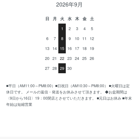
2026年9月
日
月
火
水
木
金
土
1
2
3
4
5
6
7
8
9
10
11
12
13
14
15
16
17
18
19
20
21
22
23
24
25
26
27
28
29
30
■平日（AM11:00～PM8:00）■日祝日（AM10:30～PM8:00） ■火曜日は定
休日です。 メールの返信・発送をお休みさせて頂きます。 ◆お盆期間は
〈9日から16日〉19：00閉店とさせていただきます。 ■元日はお休み ■年末
年始は短縮営業