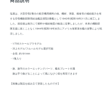
商品説明
塩屋は、大型空母2隻分の航空機用燃料の他、機材、弾薬、糧食等の補給能力を有
する空母機動部隊用給油艦足摺型2番艦として1943年(昭和18年)11月に竣工しま
した。就役後は南方にて燃料や補給物質の輸送に従事しましたが、本来の機動部
隊支援に就くことなく1944年(昭和19年)6月にアメリカ海軍潜水艦の攻撃により戦
没しました。
・1/700スケールプラモデル
・洋上モデル/フルハルモデル選択可能
・全長: 約191mm
・1隻入り
・旗、旗竿のカラーエッチングパーツ、艦名プレート付属
旗は手で曲げることによって風になびく様を再現できます
【画像は製品を組み立て塗装したものです】