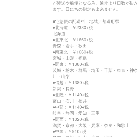
が陸送や船便となる為、通常より日数が掛
ます。日にちの指定も出来ません。
■宅急便の配送料 地域／都道府県
●北海道：￥2380+税
北海道
●北東北：￥1660+税
青森・岩手・秋田
●南東北：￥1660+税
宮城・山形・福島
●関東：￥1380+税
茨城・栃木・群馬・埼玉・千葉・東京・神
川・山梨
●信越：￥1380+税
新潟・長野
●北陸：￥1140+税
富山・石川・福井
●中部：￥1140+税
岐阜・静岡・愛知・三重
●関西：￥1020+税
滋賀・京都・大阪・兵庫・奈良・和歌山
●中国：￥910+税