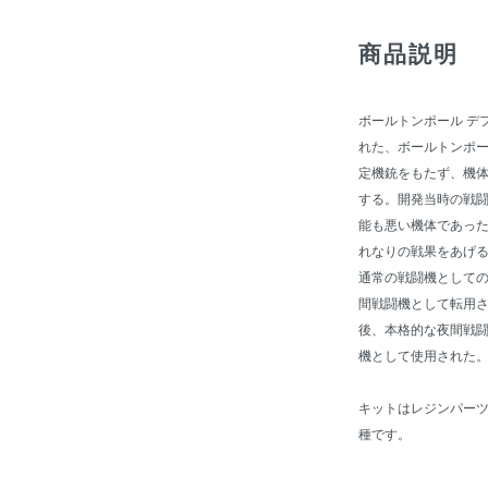
商品説明
ボールトンポール デ
れた、ボールトンポ
定機銃をもたず、機体
する。開発当時の戦
能も悪い機体であった。
れなりの戦果をあげる
通常の戦闘機として
間戦闘機として転用
後、本格的な夜間戦
機として使用された
キットはレジンパーツ
種です。