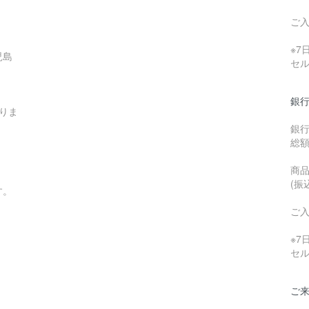
ご
※
児島
セ
銀行
りま
銀
総
商品
(振
す。
ご
※
セ
ご