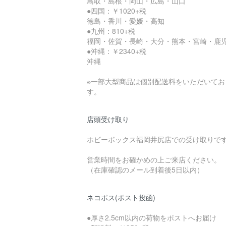
鳥取・島根・岡山・広島・山口
●四国：￥1020+税
徳島・香川・愛媛・高知
●九州：810+税
福岡・佐賀・長崎・大分・熊本・宮崎・鹿
●沖縄：￥2340+税
沖縄
※一部大型商品は個別配送料をいただいてお
す。
店頭受け取り
ホビーボックス福岡井尻店での受け取りで
営業時間をお確かめの上ご来店ください。
（在庫確認のメール到着後5日以内）
ネコポス(ポスト投函)
●厚さ2.5cm以内の荷物をポストへお届け