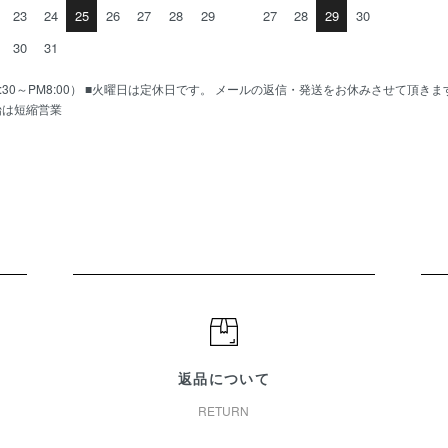
23
24
25
26
27
28
29
27
28
29
30
30
31
AM10:30～PM8:00） ■火曜日は定休日です。 メールの返信・発送をお休みさせて頂き
始は短縮営業
返品について
RETURN