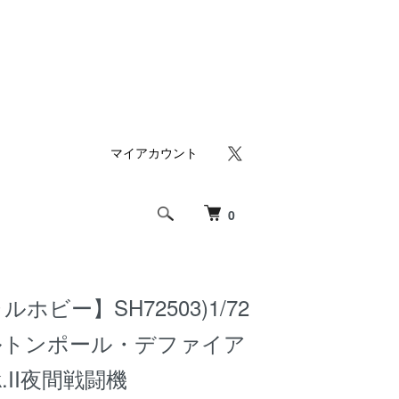
マイアカウント
0
ホビー】SH72503)1/72
ルトンポール・デファイア
k.II夜間戦闘機