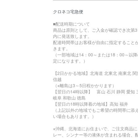
クロネコ宅急便
■配送時期について
商品は原則として、ご入金が確認でき次第3
内に発送致します。
配達時間帯はお客様が自由に指定すること
きます。
（一部地域は14：00～または18：00～以
定になります。）
【2日かかる地域】北海道 北東北 南東北 関
信越
（※離島は3～5日程かかります）
【翌日の14時以降】 富山 石川 静岡 愛知 
岐阜 和歌山 徳島
【翌日の18時以降着の地域】高知 福井
（上記以外の地域でもご希望の時間帯に添
い場合もあります。）
※沖縄、北海道にお住まいで、ご注文商品に
レー、シンナー等の液体が含まれる場合、