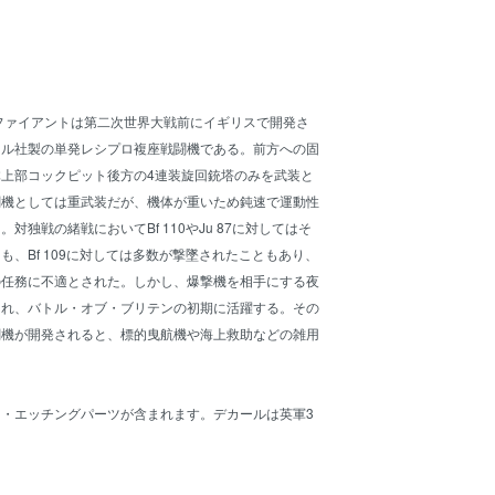
ファイアントは第二次世界大戦前にイギリスで開発さ
ール社製の単発レシプロ複座戦闘機である。前方への固
上部コックピット後方の4連装旋回銃塔のみを武装と
闘機としては重武装だが、機体が重いため鈍速で運動性
対独戦の緒戦においてBf 110やJu 87に対してはそ
も、Bf 109に対しては多数が撃墜されたこともあり、
の任務に不適とされた。しかし、爆撃機を相手にする夜
され、バトル・オブ・ブリテンの初期に活躍する。その
闘機が開発されると、標的曳航機や海上救助などの雑用
。
・エッチングパーツが含まれます。デカールは英軍3