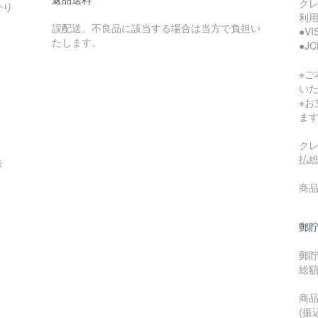
ク
かり
利
誤配送、不良品に該当する場合は当方で負担い
●V
たします。
●J
※
い
※
ま
ク
払
奈
商品
郵貯
郵
総
商品
(振