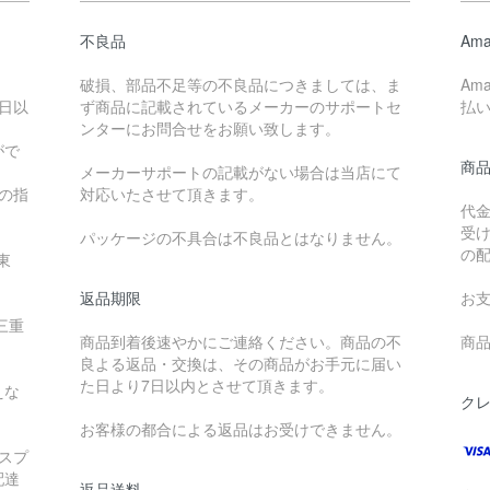
不良品
Ama
破損、部品不足等の不良品につきましては、ま
Am
日以
ず商品に記載されているメーカーのサポートセ
払
ンターにお問合せをお願い致します。
がで
商
メーカーサポートの記載がない場合は当店にて
降の指
対応いたさせて頂きます。
代
受
パッケージの不具合は不良品とはなりません。
の
東
返品期限
お
三重
商品到着後速やかにご連絡ください。商品の不
商品
良よる返品・交換は、その商品がお手元に届い
た日より7日以内とさせて頂きます。
えな
ク
お客様の都合による返品はお受けできません。
スプ
配達
返品送料