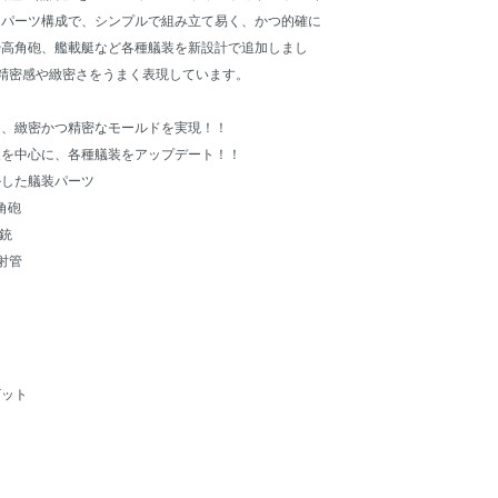
たパーツ構成で、シンプルで組み立て易く、かつ的確に
や高角砲、艦載艇など各種艤装を新設計で追加しまし
ルの精密感や緻密さをうまく表現しています。
し、緻密かつ精密なモールドを実現！！
装を中心に、各種艤装をアップデート！！
ルした艤装パーツ
角砲
機銃
射管
ビット