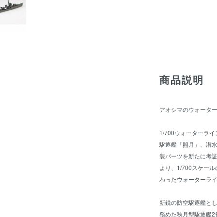
商品説明
アオシマのウォータ
1/700ウォーター
駆逐艦「照月」、潜水
装パーツを新たに考
より、1/700スケ
わったウォーターラ
新鋭の防空駆逐艦と
務めた秋月型駆逐艦2