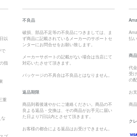
不良品
Ama
破損、部品不足等の不良品につきましては、ま
Am
日以
ず商品に記載されているメーカーのサポートセ
払
ンターにお問合せをお願い致します。
がで
商
メーカーサポートの記載がない場合は当店にて
降の指
対応いたさせて頂きます。
代
受
パッケージの不具合は不良品とはなりません。
の
東
返品期限
お
三重
商品到着後速やかにご連絡ください。商品の不
商品
良よる返品・交換は、その商品がお手元に届い
た日より7日以内とさせて頂きます。
えな
ク
お客様の都合による返品はお受けできません。
スプ