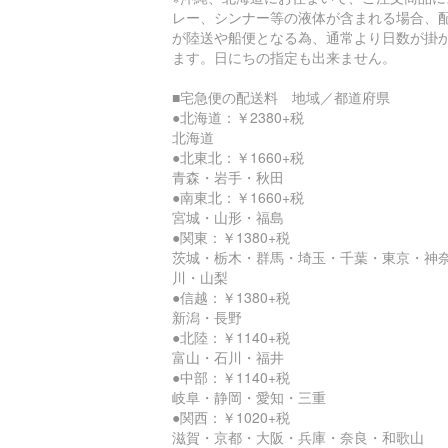
レー、シンナー等の液体が含まれる場合、
が陸送や船便となる為、通常より日数が掛
ます。日にちの指定も出来ません。
■宅急便の配送料 地域／都道府県
●北海道：￥2380+税
北海道
●北東北：￥1660+税
青森・岩手・秋田
●南東北：￥1660+税
宮城・山形・福島
●関東：￥1380+税
茨城・栃木・群馬・埼玉・千葉・東京・神
川・山梨
●信越：￥1380+税
新潟・長野
●北陸：￥1140+税
富山・石川・福井
●中部：￥1140+税
岐阜・静岡・愛知・三重
●関西：￥1020+税
滋賀・京都・大阪・兵庫・奈良・和歌山