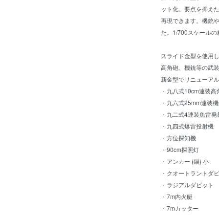
ット化。要点を抑え
再現できます。機銃
た。1/700スケー
スライド金型を使用
高角砲、機銃等の武
新金型でリニューア
・九八式10cm連装高
・九六式25mm連装
・九二式4連装魚雷発
・九四式爆雷投射機
・方位探知機
・90cm探照灯
・アンカー (錨) 小
・クオートラントダ
・ラジアルダビット
・7m内火艇
・7mカッター