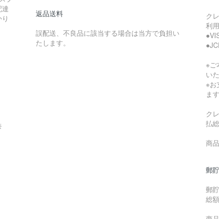
配達
返品送料
ク
かり
利
誤配送、不良品に該当する場合は当方で負担い
●V
たします。
●J
※
い
※
ま
ク
払
奈
商品
郵貯
郵
総
商品