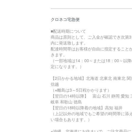
クロネコ宅急便
■配送時期について
商品は原則として、ご入金が確認でき次第3
内に発送致します。
配達時間帯はお客様が自由に指定すること
きます。
（一部地域は14：00～または18：00～以
定になります。）
【2日かかる地域】北海道 北東北 南東北 関
信越
（※離島は3～5日程かかります）
【翌日の14時以降】 富山 石川 静岡 愛知 
岐阜 和歌山 徳島
【翌日の18時以降着の地域】高知 福井
（上記以外の地域でもご希望の時間帯に添
い場合もあります。）
※沖縄、北海道にお住まいで、ご注文商品に