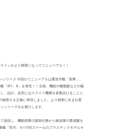
ーラインがより精密になってリニューアル！！
ラインシリーズ 今回のリニューアルは重巡洋艦「筑摩」、
艦「伊1、6」を発売！！主砲、機銃や艦載艇などの艤
証し、設計。金型にはスライド機構を多数設けることに
ールの緻密さを正確に再現しました。より精密に生まれ変
インシリーズをお届けします。
して就役し、機動部隊の護衛任務から輸送隊の警戒艦を
番艦「照月」を1/700スケールのプラスチックモデルキ