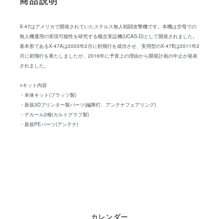
商品説明
X-47はアメリカで開発されていたステルス無人戦闘攻撃機です。本機は空母での
無人機運用の実現可能性を研究する概念実証機(UCAS-D)として開発されました。
基本形であるX-47Aは2003年2月に初飛行を成功させ、実用型のX-47Bは2011年2
月に初飛行を果たしましたが、2016年に予算上の理由から開発計画の中止が発表
されました。
○キット内容
・本体キット(プラッツ製)
・新規3Dプリンター製パーツ(編隊灯、アンテナフェアリング)
・デカール2種(カルトグラフ製)
・新規PEパーツ(アンテナ)
カレンダー