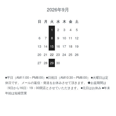
2026年9月
日
月
火
水
木
金
土
1
2
3
4
5
6
7
8
9
10
11
12
13
14
15
16
17
18
19
20
21
22
23
24
25
26
27
28
29
30
■平日（AM11:00～PM8:00）■日祝日（AM10:30～PM8:00） ■火曜日は定
休日です。 メールの返信・発送をお休みさせて頂きます。 ◆お盆期間は
〈9日から16日〉19：00閉店とさせていただきます。 ■元日はお休み ■年末
年始は短縮営業