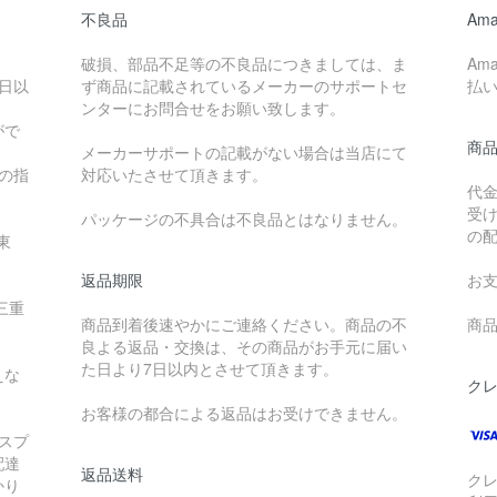
不良品
Ama
破損、部品不足等の不良品につきましては、ま
Am
日以
ず商品に記載されているメーカーのサポートセ
払
ンターにお問合せをお願い致します。
がで
商
メーカーサポートの記載がない場合は当店にて
降の指
対応いたさせて頂きます。
代
受
パッケージの不具合は不良品とはなりません。
の
東
返品期限
お
三重
商品到着後速やかにご連絡ください。商品の不
商品
良よる返品・交換は、その商品がお手元に届い
た日より7日以内とさせて頂きます。
えな
ク
お客様の都合による返品はお受けできません。
スプ
配達
返品送料
ク
かり