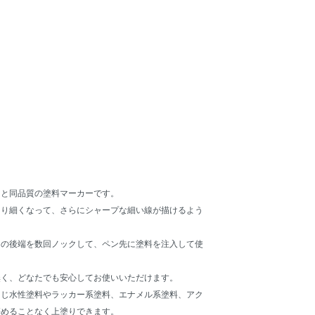
ーと同品質の塗料マーカーです。
より細くなって、さらにシャープな細い線が描けるよう
ンの後端を数回ノックして、ペン先に塗料を注入して使
無く、どなたでも安心してお使いいただけます。
同じ水性塗料やラッカー系塗料、エナメル系塗料、アク
傷めることなく上塗りできます。