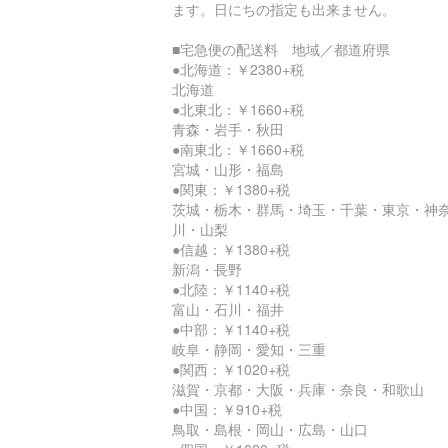
ます。日にちの指定も出来ません。
■宅急便の配送料 地域／都道府県
●北海道：￥2380+税
北海道
●北東北：￥1660+税
青森・岩手・秋田
●南東北：￥1660+税
宮城・山形・福島
●関東：￥1380+税
茨城・栃木・群馬・埼玉・千葉・東京・神
川・山梨
●信越：￥1380+税
新潟・長野
●北陸：￥1140+税
富山・石川・福井
●中部：￥1140+税
岐阜・静岡・愛知・三重
●関西：￥1020+税
滋賀・京都・大阪・兵庫・奈良・和歌山
●中国：￥910+税
鳥取・島根・岡山・広島・山口