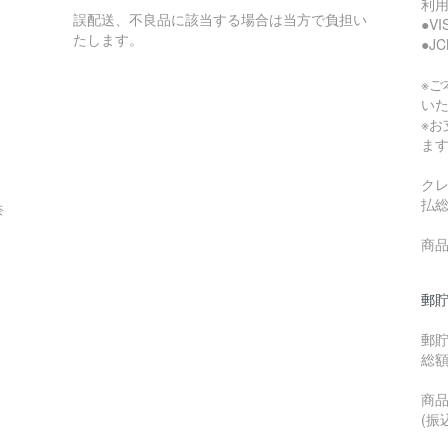
利
誤配送、不良品に該当する場合は当方で負担い
●V
たします。
●J
※
い
※
ま
ク
払
奈
商品
郵貯
郵
総
商品
(振