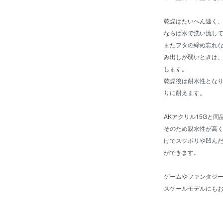
乾燥はたいへん速く、
ならば水で洗い流し
またフタの締め忘れ
み出しが弱いときは
します。
乾燥後は耐水性とな
りに耐えます。
AKアクリル15Gと
そのため親水性が高
けてスジボリや凹ん
ができます。
ゲームやファンタジ
スケールモデルにも