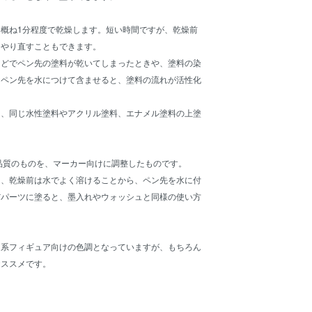
概ね1分程度で乾燥します。短い時間ですが、乾燥前
てやり直すこともできます。
などでペン先の塗料が乾いてしまったときや、塗料の染
、ペン先を水につけて含ませると、塗料の流れが活性化
り、同じ水性塗料やアクリル塗料、エナメル塗料の上塗
同品質のものを、マーカー向けに調整したものです。
く、乾燥前は水でよく溶けることから、ペン先を水に付
だパーツに塗ると、墨入れやウォッシュと同様の使い方
ー系フィギュア向けの色調となっていますが、もちろん
おススメです。