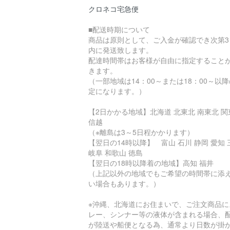
クロネコ宅急便
■配送時期について
商品は原則として、ご入金が確認でき次第3
内に発送致します。
配達時間帯はお客様が自由に指定すること
きます。
（一部地域は14：00～または18：00～以
定になります。）
【2日かかる地域】北海道 北東北 南東北 関
信越
（※離島は3～5日程かかります）
【翌日の14時以降】 富山 石川 静岡 愛知 
岐阜 和歌山 徳島
【翌日の18時以降着の地域】高知 福井
（上記以外の地域でもご希望の時間帯に添
い場合もあります。）
※沖縄、北海道にお住まいで、ご注文商品に
レー、シンナー等の液体が含まれる場合、
が陸送や船便となる為、通常より日数が掛