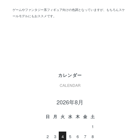
ゲームやファンタジー系フィギュア向けの色調となっていますが、もちろんスケ
ールモデルにもおススメです。
カレンダー
CALENDAR
2026年8月
日
月
火
水
木
金
土
1
2
3
4
5
6
7
8