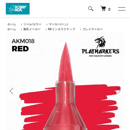
0
ホーム
>
ツール/カラー
>
マーカー(ペン)
ホーム
>
海外メーカー
>
AKインタラクティブ
>
プレイマーカー