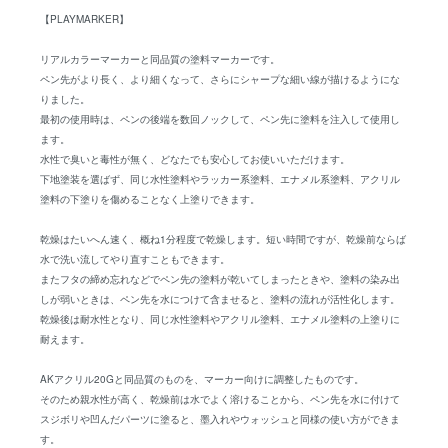
【PLAYMARKER】
リアルカラーマーカーと同品質の塗料マーカーです。
ペン先がより長く、より細くなって、さらにシャープな細い線が描けるようにな
りました。
最初の使用時は、ペンの後端を数回ノックして、ペン先に塗料を注入して使用し
ます。
水性で臭いと毒性が無く、どなたでも安心してお使いいただけます。
下地塗装を選ばず、同じ水性塗料やラッカー系塗料、エナメル系塗料、アクリル
塗料の下塗りを傷めることなく上塗りできます。
乾燥はたいへん速く、概ね1分程度で乾燥します。短い時間ですが、乾燥前ならば
水で洗い流してやり直すこともできます。
またフタの締め忘れなどでペン先の塗料が乾いてしまったときや、塗料の染み出
しが弱いときは、ペン先を水につけて含ませると、塗料の流れが活性化します。
乾燥後は耐水性となり、同じ水性塗料やアクリル塗料、エナメル塗料の上塗りに
耐えます。
AKアクリル20Gと同品質のものを、マーカー向けに調整したものです。
そのため親水性が高く、乾燥前は水でよく溶けることから、ペン先を水に付けて
スジボリや凹んだパーツに塗ると、墨入れやウォッシュと同様の使い方ができま
す。