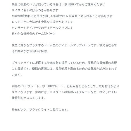
裏面に樹脂のバリが残っている場合は、取り除いてからご使用ください
サイズに若干のばらつきがあります
40cm程度離れると目視が難しい軽度のスレが表面に見られることがあります
ロットごとに色味が多少異なる場合があります
センサーやアイパーツのディテールアップに！
鮮やかな蛍光色のドーム型パーツ
模型に輝きをプラスするドーム型のディテールアップパーツです。蛍光色ならで
はの鮮やかな色合いが特徴。
ブラックライトに反応する蛍光樹脂を採用しているため、簡易的な電飾風の表現
にも最適です。樹脂の裏面には、反射効果を高めるための金属板が組み込まれて
います。
別売の「SPプレート」や「HDプレート」と組み合わせることで、取り付けがより
簡単になります。接着には、セメダイン模型用ハイグレードなど、白化しにくい
接着剤をオススメします。
蛍光ピンク。ブラックライトに反応します。