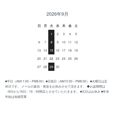
2026年9月
日
月
火
水
木
金
土
1
2
3
4
5
6
7
8
9
10
11
12
13
14
15
16
17
18
19
20
21
22
23
24
25
26
27
28
29
30
■平日（AM11:00～PM8:00）■日祝日（AM10:30～PM8:00） ■火曜日は定
休日です。 メールの返信・発送をお休みさせて頂きます。 ◆お盆期間は
〈9日から16日〉19：00閉店とさせていただきます。 ■元日はお休み ■年末
年始は短縮営業