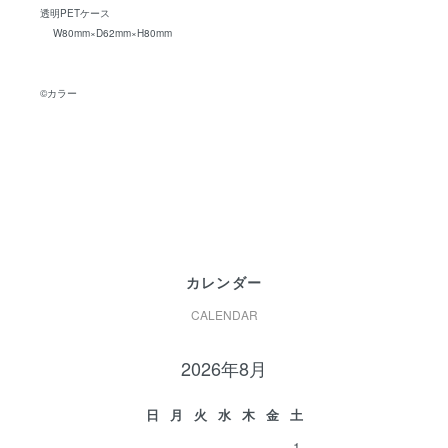
透明PETケース
W80mm×D62mm×H80mm
©カラー
カレンダー
CALENDAR
2026年8月
日
月
火
水
木
金
土
1