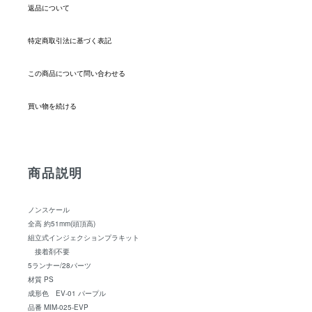
返品について
特定商取引法に基づく表記
この商品について問い合わせる
買い物を続ける
商品説明
ノンスケール
全高 約51mm(頭頂高)
組立式インジェクションプラキット
接着剤不要
5ランナー/28パーツ
材質 PS
成形色 EV-01 パープル
品番 MIM-025-EVP