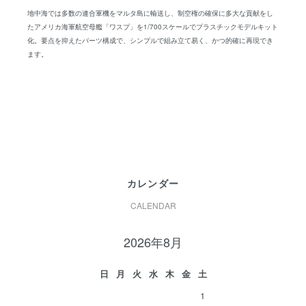
地中海では多数の連合軍機をマルタ島に輸送し、制空権の確保に多大な貢献をし
たアメリカ海軍航空母艦「ワスプ」を1/700スケールでプラスチックモデルキット
化。要点を抑えたパーツ構成で、シンプルで組み立て易く、かつ的確に再現でき
ます。
カレンダー
CALENDAR
2026年8月
日
月
火
水
木
金
土
1