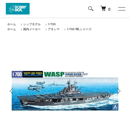
0
ホーム
>
シップモデル
>
1/700
ホーム
>
国内メーカー
>
アオシマ
>
1/700 WLシリーズ