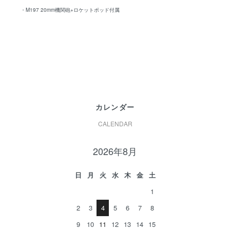
・M197 20mm機関砲+ロケットポッド付属
カレンダー
CALENDAR
2026年8月
日
月
火
水
木
金
土
1
2
3
4
5
6
7
8
9
10
11
12
13
14
15