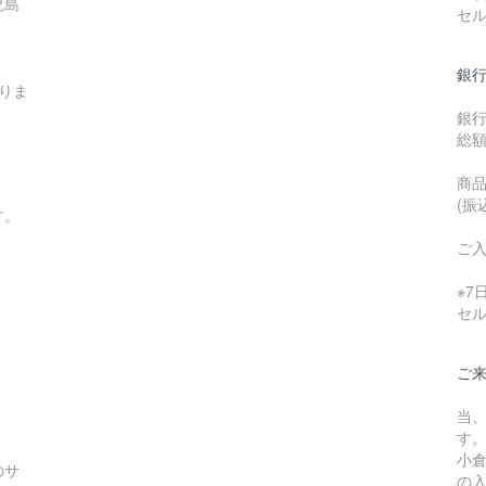
児島
セ
銀行
りま
銀
総
商品
(振
す。
ご
※
セ
ご
当
す
小
のサ
の