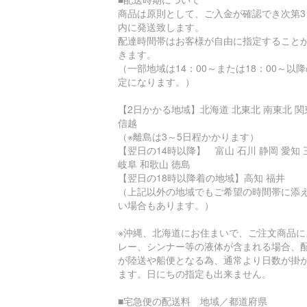
商品は原則として、ご入金が確認でき次第3
内に発送致します。
配達時間帯はお客様が自由に指定すること
きます。
（一部地域は14：00～または18：00～以
定になります。）
【2日かかる地域】北海道 北東北 南東北 関
信越
（※離島は3～5日程かかります）
【翌日の14時以降】 富山 石川 静岡 愛知 
岐阜 和歌山 徳島
【翌日の18時以降着の地域】高知 福井
（上記以外の地域でもご希望の時間帯に添
い場合もあります。）
※沖縄、北海道にお住まいで、ご注文商品に
レー、シンナー等の液体が含まれる場合、
が陸送や船便となる為、通常より日数が掛
ます。日にちの指定も出来ません。
■宅急便の配送料 地域／都道府県