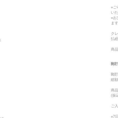
※
い
※
ま
ク
払
奈
商品
郵貯
郵
総
商品
(振
ご
※