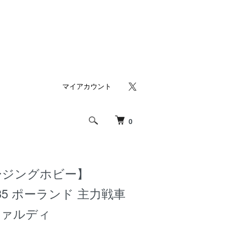
マイアカウント
0
ージングホビー】
1/35 ポーランド 主力戦車
トファルディ