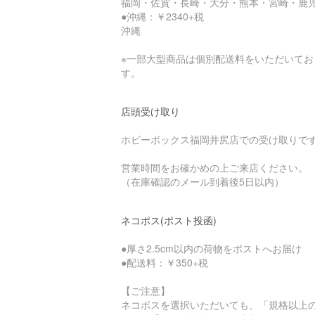
福岡・佐賀・長崎・大分・熊本・宮崎・鹿
●沖縄：￥2340+税
沖縄
※一部大型商品は個別配送料をいただいてお
す。
店頭受け取り
ホビーボックス福岡井尻店での受け取りで
営業時間をお確かめの上ご来店ください。
（在庫確認のメール到着後5日以内）
ネコポス(ポスト投函)
●厚さ2.5cm以内の荷物をポストへお届け
●配送料：￥350+税
【ご注意】
ネコポスを選択いただいても、「規格以上