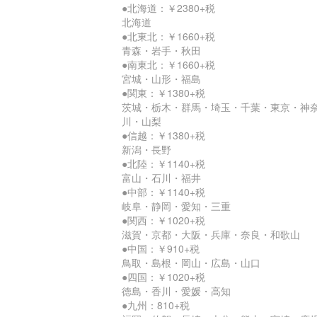
●北海道：￥2380+税
北海道
●北東北：￥1660+税
青森・岩手・秋田
●南東北：￥1660+税
宮城・山形・福島
●関東：￥1380+税
茨城・栃木・群馬・埼玉・千葉・東京・神
川・山梨
●信越：￥1380+税
新潟・長野
●北陸：￥1140+税
富山・石川・福井
●中部：￥1140+税
岐阜・静岡・愛知・三重
●関西：￥1020+税
滋賀・京都・大阪・兵庫・奈良・和歌山
●中国：￥910+税
鳥取・島根・岡山・広島・山口
●四国：￥1020+税
徳島・香川・愛媛・高知
●九州：810+税