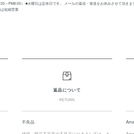
AM10:30～PM8:00） ■火曜日は定休日です。 メールの返信・発送をお休みさせて頂き
始は短縮営業
返品について
RETURN
不良品
Ama
破損、部品不足等の不良品につきましては、ま
Am