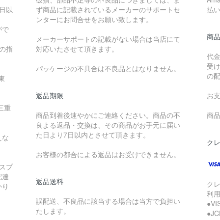
日以
ず商品に記載されているメーカーのサポートセ
払
ンターにお問合せをお願い致します。
がで
商
メーカーサポートの記載がない場合は当店にて
降の指
対応いたさせて頂きます。
代
受
パッケージの不具合は不良品とはなりません。
の
東
返品期限
お
三重
商品到着後速やかにご連絡ください。商品の不
商品
良よる返品・交換は、その商品がお手元に届い
た日より7日以内とさせて頂きます。
えな
ク
お客様の都合による返品はお受けできません。
スプ
配達
返品送料
ク
かり
利
誤配送、不良品に該当する場合は当方で負担い
●V
たします。
●J