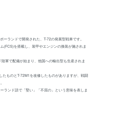
ィはポーランドで開発された、T-72の発展型戦車です。
ム(FCS)を搭載し、装甲やエンジンの換装が施されま
ンド陸軍で配備が始まり、他国への輸出型も生産されま
造したものとT-72M1を改修したものがありますが、戦闘
ん。
ポーランド語で「堅い」「不屈の」という意味を表しま