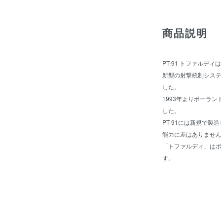
商品説明
PT-91 トファルデ
新型の射撃統制システ
した。
1993年よりポーラ
した。
PT-91には新規で製
能力に差はありませ
「トファルディ」は
す。