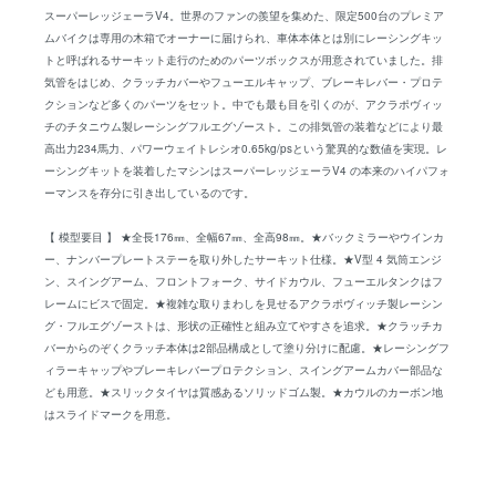
スーパーレッジェーラV4。世界のファンの羨望を集めた、限定500台のプレミア
ムバイクは専用の木箱でオーナーに届けられ、車体本体とは別にレーシングキッ
トと呼ばれるサーキット走行のためのパーツボックスが用意されていました。排
気管をはじめ、クラッチカバーやフューエルキャップ、ブレーキレバー・プロテ
クションなど多くのパーツをセット。中でも最も目を引くのが、アクラポヴィッ
チのチタニウム製レーシングフルエグゾースト。この排気管の装着などにより最
高出力234馬力、パワーウェイトレシオ0.65kg/psという驚異的な数値を実現。レ
ーシングキットを装着したマシンはスーパーレッジェーラV4 の本来のハイパフォ
ーマンスを存分に引き出しているのです。
【 模型要目 】 ★全長176㎜、全幅67㎜、全高98㎜。★バックミラーやウインカ
ー、ナンバープレートステーを取り外したサーキット仕様。★V型 4 気筒エンジ
ン、スイングアーム、フロントフォーク、サイドカウル、フューエルタンクはフ
レームにビスで固定。★複雑な取りまわしを見せるアクラポヴィッチ製レーシン
グ・フルエグゾーストは、形状の正確性と組み立てやすさを追求。★クラッチカ
バーからのぞくクラッチ本体は2部品構成として塗り分けに配慮。★レーシングフ
ィラーキャップやブレーキレバープロテクション、スイングアームカバー部品な
ども用意。★スリックタイヤは質感あるソリッドゴム製。★カウルのカーボン地
はスライドマークを用意。