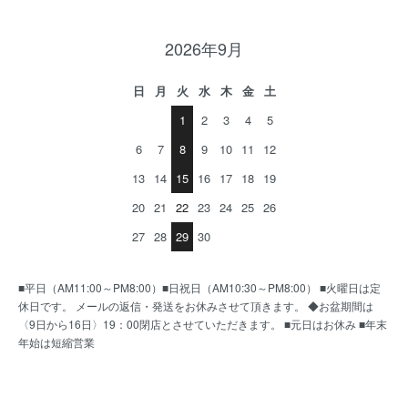
2026年9月
日
月
火
水
木
金
土
1
2
3
4
5
6
7
8
9
10
11
12
13
14
15
16
17
18
19
20
21
22
23
24
25
26
27
28
29
30
■平日（AM11:00～PM8:00）■日祝日（AM10:30～PM8:00） ■火曜日は定
休日です。 メールの返信・発送をお休みさせて頂きます。 ◆お盆期間は
〈9日から16日〉19：00閉店とさせていただきます。 ■元日はお休み ■年末
年始は短縮営業