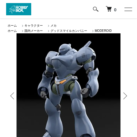
0
ホーム
>
キャラクター
>
メカ
ホーム
>
国内メーカー
>
グッドスマイルカンパニー
>
MODEROID