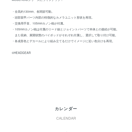
・全高約130mm、各関節可動。
・頭部装甲パーツ内部の特徴的なカメラユニット形状を再現。
・交換用手首、105mmカノン砲が付属。
・105mmカノン砲は付属のリード線とジョイントパーツで本体との接続が可能。
また収納、展開状態のバイポッドがそれぞれ付属し、選択して取り付け可能。
・各成形色とデカールにより組み立てるだけでイメージに近い色分けを再現。
©HEADGEAR
カレンダー
CALENDAR