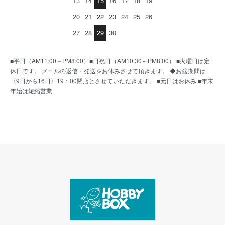
13
14
15
16
17
18
19
20
21
22
23
24
25
26
27
28
29
30
■平日（AM11:00～PM8:00）■日祝日（AM10:30～PM8:00） ■火曜日は定
休日です。 メールの返信・発送をお休みさせて頂きます。 ◆お盆期間は
〈9日から16日〉19：00閉店とさせていただきます。 ■元日はお休み ■年末
年始は短縮営業