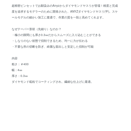
超精密ピンセットでお馴染みのAnyzからダイヤモンドヤスリが登場！精度と完成
度を追求するモデラーのために開発された、ANYZダイヤモンドヤスリ(平)。スケ
ールモデルの細かい加工に最適で、作業の質を一段と高めてくれます。
なぜテーパー形状（先細り）なのか？
・極小の隙間にも厚さ0.3㎜だからスムーズに入り込むことができる
・しなりのない状態で切削できるため、均一に力が伝わる
・不要な所の切断を防ぎ、綺麗な面出しと安定した切削が可能
内容
粗さ：＃400
幅：4㎜
厚さ：0.3㎜
ダイヤモンド砥粒でコーティングされ、繊細な仕上げに最適。