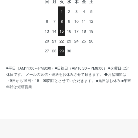
日
月
火
水
木
金
土
1
2
3
4
5
6
7
8
9
10
11
12
13
14
15
16
17
18
19
20
21
22
23
24
25
26
27
28
29
30
■平日（AM11:00～PM8:00）■日祝日（AM10:30～PM8:00） ■火曜日は定
休日です。 メールの返信・発送をお休みさせて頂きます。 ◆お盆期間は
〈9日から16日〉19：00閉店とさせていただきます。 ■元日はお休み ■年末
年始は短縮営業