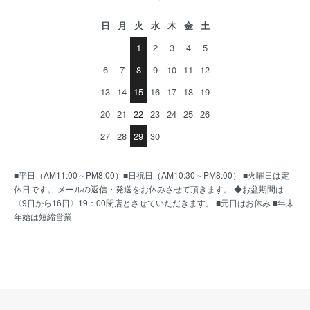
日
月
火
水
木
金
土
1
2
3
4
5
6
7
8
9
10
11
12
13
14
15
16
17
18
19
20
21
22
23
24
25
26
27
28
29
30
■平日（AM11:00～PM8:00）■日祝日（AM10:30～PM8:00） ■火曜日は定
休日です。 メールの返信・発送をお休みさせて頂きます。 ◆お盆期間は
〈9日から16日〉19：00閉店とさせていただきます。 ■元日はお休み ■年末
年始は短縮営業