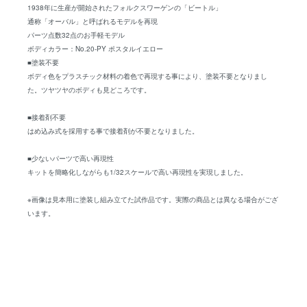
1938年に生産が開始されたフォルクスワーゲンの「ビートル」
通称「オーバル」と呼ばれるモデルを再現
パーツ点数32点のお手軽モデル
ボディカラー：No.20-PY ポスタルイエロー
■塗装不要
ボディ色をプラスチック材料の着色で再現する事により、塗装不要となりまし
た。ツヤツヤのボディも見どころです。
■接着剤不要
はめ込み式を採用する事で接着剤が不要となりました。
■少ないパーツで高い再現性
キットを簡略化しながらも1/32スケールで高い再現性を実現しました。
※画像は見本用に塗装し組み立てた試作品です。実際の商品とは異なる場合がござ
います。