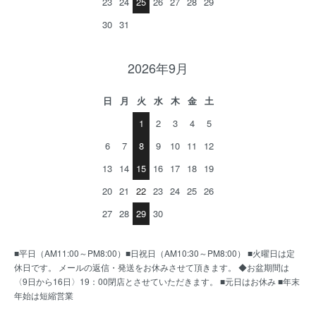
23
24
25
26
27
28
29
30
31
2026年9月
日
月
火
水
木
金
土
1
2
3
4
5
6
7
8
9
10
11
12
13
14
15
16
17
18
19
20
21
22
23
24
25
26
27
28
29
30
■平日（AM11:00～PM8:00）■日祝日（AM10:30～PM8:00） ■火曜日は定
休日です。 メールの返信・発送をお休みさせて頂きます。 ◆お盆期間は
〈9日から16日〉19：00閉店とさせていただきます。 ■元日はお休み ■年末
年始は短縮営業