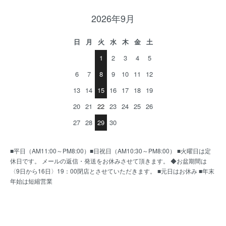
2026年9月
日
月
火
水
木
金
土
1
2
3
4
5
6
7
8
9
10
11
12
13
14
15
16
17
18
19
20
21
22
23
24
25
26
27
28
29
30
■平日（AM11:00～PM8:00）■日祝日（AM10:30～PM8:00） ■火曜日は定
休日です。 メールの返信・発送をお休みさせて頂きます。 ◆お盆期間は
〈9日から16日〉19：00閉店とさせていただきます。 ■元日はお休み ■年末
年始は短縮営業