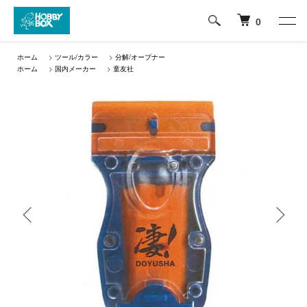
0
ホーム
>
ツール/カラー
>
分解/オープナー
ホーム
>
国内メーカー
>
童友社