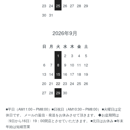
23
24
25
26
27
28
29
30
31
2026年9月
日
月
火
水
木
金
土
1
2
3
4
5
6
7
8
9
10
11
12
13
14
15
16
17
18
19
20
21
22
23
24
25
26
27
28
29
30
■平日（AM11:00～PM8:00）■日祝日（AM10:30～PM8:00） ■火曜日は定
休日です。 メールの返信・発送をお休みさせて頂きます。 ◆お盆期間は
〈9日から16日〉19：00閉店とさせていただきます。 ■元日はお休み ■年末
年始は短縮営業