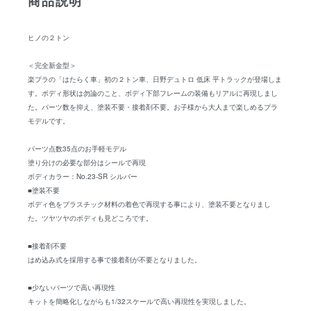
商品説明
ヒノの２トン
＜完全新金型＞
楽プラの「はたらく車」初の２トン車、日野デュトロ 低床 平トラックが登場しま
す。ボディ形状は勿論のこと、ボディ下部フレームの装備もリアルに再現しまし
た。パーツ数を抑え、塗装不要・接着剤不要。お子様から大人まで楽しめるプラ
モデルです。
パーツ点数35点のお手軽モデル
塗り分けの必要な部分はシールで再現
ボディカラー：No.23-SR シルバー
■塗装不要
ボディ色をプラスチック材料の着色で再現する事により、塗装不要となりまし
た。ツヤツヤのボディも見どころです。
■接着剤不要
はめ込み式を採用する事で接着剤が不要となりました。
■少ないパーツで高い再現性
キットを簡略化しながらも1/32スケールで高い再現性を実現しました。