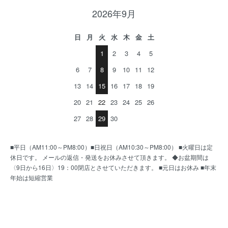
2026年9月
日
月
火
水
木
金
土
1
2
3
4
5
6
7
8
9
10
11
12
13
14
15
16
17
18
19
20
21
22
23
24
25
26
27
28
29
30
■平日（AM11:00～PM8:00）■日祝日（AM10:30～PM8:00） ■火曜日は定
休日です。 メールの返信・発送をお休みさせて頂きます。 ◆お盆期間は
〈9日から16日〉19：00閉店とさせていただきます。 ■元日はお休み ■年末
年始は短縮営業