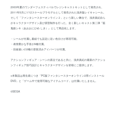
2003年夏のワンダーフェスティバルでレジンキャストキットとして発売され、
2011年5月に1/12スケールプラモデルとして発売された浅井版レイキャシール。
そして「ファンタシースターオンライン２」という新しい舞台で、浅井真紀自ら
がキャラクターデザイン及び原型制作を行った、全く新しいキャスト第二弾『藍
鬼姫シキ（あおおにひめ しき）』として商品化します。
・シールが付属し素組でも設定に近い色分けが再現可能。
・表情豊かな手首が9種付属。
・目線違いの3種の塗装済みアイパーツが付属。
アクションフィギュア・シーンの原点であると共に、浅井真紀の最新のアクショ
ンフィギュア技巧設計とキャラクターデザインを皆様にご提供します。
※本製品は再生産につき「PC版ファンタシースターオンライン2用インストール
DVD」と「ゲーム中で使用可能なアイテムコード」は付属いたしません。
©SEGA