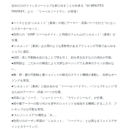
自分だけのファンタジージョブを創り出すことが出来る『30 MINUTES
FANTASY』より、「リーベルソードマン」が登場！
■ベースとなる“シルエット”［素体］の他にアーマー・武装パーツがひとつになっ
たスターターセット。
■別売りの「30MF リーベルナイト」と同様のフォルムの“シルエット”［素体］が
付属。
■“シルエット”［素体］は人間のような柔軟性のあるアクションが可能であらゆる
ジョブに適応。
■頭部・首に可動軸を設けることで顎を引く、顔を突き出すなどの演出が可能。
■肩関節は、こだわりの構造により大胆なポージングでも身体のラインが崩れな
い。
■胸・胴・腰の可動軸と腰ジョイントの根元のスライド機構が連動し、自然なポー
ジングを実現。
■“シルエット”［素体］と組み合わせ「リーベルソードマン」へ“ジョブチェンジ”す
るためのアーマー・武装パーツが付属。
■武装には「ソード」「ショートソード」「ラウンドシールド」が付属。
■肩や腰アーマーの取り付けを背中のジョイントを経由する機構にすることで、フ
レキシブルな可動を実現。
■“エレメントコア”の属性は「火」。
■別売りのローザン帝国の「シルエット」「ソードマン」とは異なるフェイスデザ
インとカラーリング。