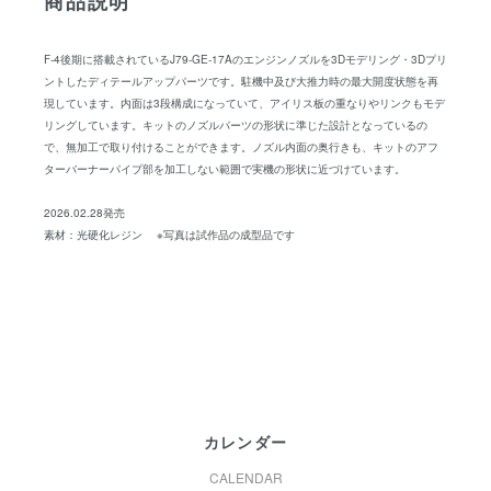
商品説明
F-4後期に搭載されているJ79-GE-17Aのエンジンノズルを3Dモデリング・3Dプリ
ントしたディテールアップパーツです。駐機中及び大推力時の最大開度状態を再
現しています。内面は3段構成になっていて、アイリス板の重なりやリンクもモデ
リングしています。キットのノズルパーツの形状に準じた設計となっているの
で、無加工で取り付けることができます。ノズル内面の奥行きも、キットのアフ
ターバーナーパイプ部を加工しない範囲で実機の形状に近づけています。
2026.02.28発売
素材：光硬化レジン ※写真は試作品の成型品です
カレンダー
CALENDAR