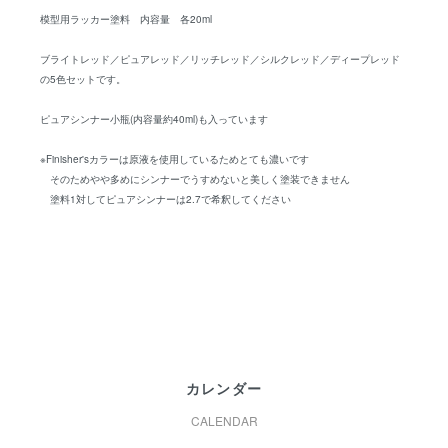
模型用ラッカー塗料 内容量 各20ml
ブライトレッド／ピュアレッド／リッチレッド／シルクレッド／ディープレッド
の5色セットです。
ピュアシンナー小瓶(内容量約40ml)も入っています
※Finisher'sカラーは原液を使用しているためとても濃いです
そのためやや多めにシンナーでうすめないと美しく塗装できません
塗料1対してピュアシンナーは2.7で希釈してください
カレンダー
CALENDAR